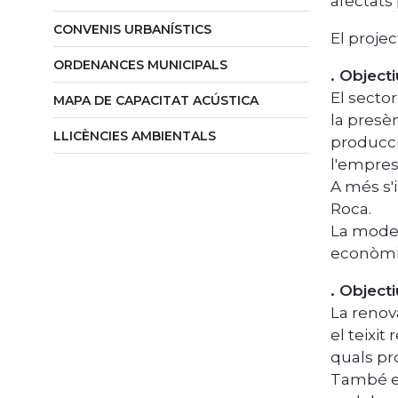
afectats
CONVENIS URBANÍSTICS
El projec
ORDENANCES MUNICIPALS
. Object
El secto
MAPA DE CAPACITAT ACÚSTICA
la presè
LLICÈNCIES AMBIENTALS
producci
l'empres
A més s'
Roca.
La moder
econòmic
. Objecti
La renov
el teixit
quals pr
També es