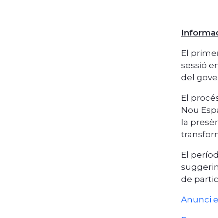
Informac
El prime
sessió e
del gover
El procé
Nou Espa
la presèn
transform
El perío
suggerim
de parti
Anunci e