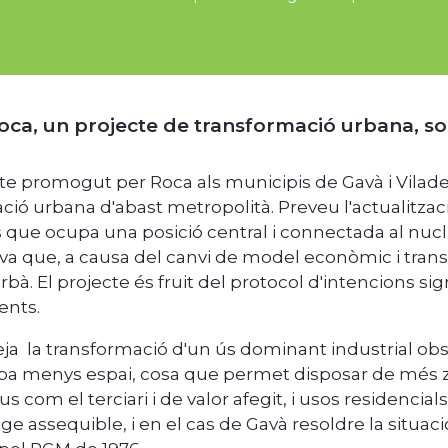
oca, un projecte de transformació urbana, so
cte promogut per Roca als municipis de Gavà i Vil
ció urbana d'abast metropolità. Preveu l'actualitza
 que ocupa una posició central i connectada al nucli
va que, a causa del canvi de model econòmic i tran
rbà. El projecte és fruit del protocol d'intencions si
ents.
eja la transformació d'un ús dominant industrial obs
a menys espai, cosa que permet disposar de més z
s com el terciari i de valor afegit, i usos residenci
tge assequible, i en el cas de Gavà resoldre la situa