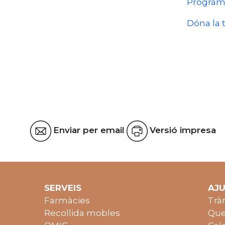
Programa
Dóna la 
Enviar per email
Versió impresa
SERVEIS
AJ
Farmàcies
Trà
Recollida mobles
Que