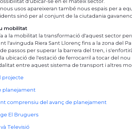
ssibilitat d'ubicar-se en el mateix sector.
nous usos apareixeran també nous espais per a equ
idents sinó per al conjunt de la ciutadania gavanenc
u mobilitat
a a la mobilitat la transformació d'aquest sector per
nt l'avinguda Riera Sant Llorenç fins a la zona del P
 passos per superar la barrera del tren, i s'enfortirà
la ubicació de l'estació de ferrocarril a tocar del n
alitat entre aquest sistema de transport i altres mod
l projecte
e planejament
t comprensiu del avanç de planejament
ge El Bruguers
và Televisió