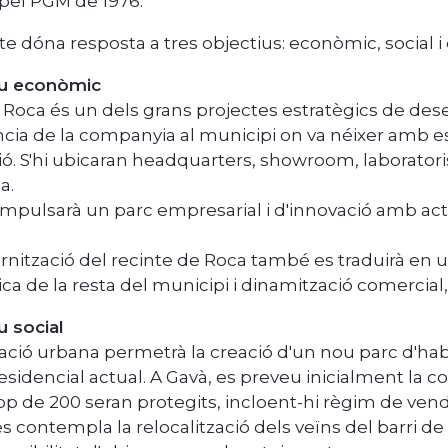
 pel PGM de 1976.
te dóna resposta a tres objectius: econòmic, social i 
iu econòmic
r Roca és un dels grans projectes estratègics de d
ncia de la companyia al municipi on va néixer amb es
ó. S'hi ubicaran headquarters, showroom, laboratoris 
a.
impulsarà un parc empresarial i d'innovació amb acti
nització del recinte de Roca també es traduirà en un
a de la resta del municipi i dinamització comercial
u social
ació urbana permetrà la creació d'un nou parc d'ha
 residencial actual. A Gavà, es preveu inicialment la
op de 200 seran protegits, incloent-hi règim de venda
 contempla la relocalització dels veïns del barri de