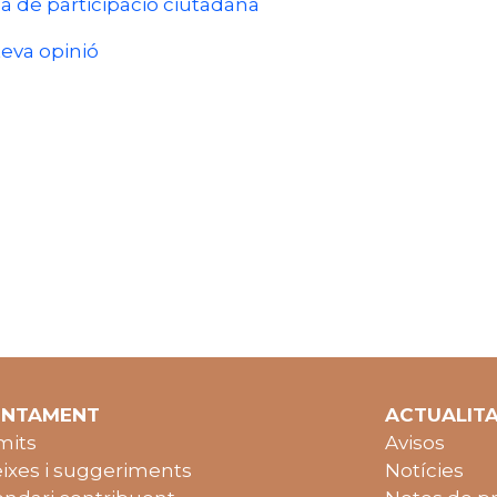
 de participació ciutadana
teva opinió
UNTAMENT
ACTUALIT
mits
Avisos
ixes i suggeriments
Notícies