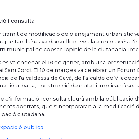
ió i consulta
r tràmit de modificació de planejament urbanístic va
n què també es va donar llum verda a un procés d'in
n municipal de copsar l'opinió de la ciutadania i rec
s es va engegar el 18 de gener, amb una presentació 
i Sant Jordi. El 10 de març es va celebrar un Fòru
cia de l'alcaldessa de Gavà, de l'alcalde de Viladecan
ació urbana, construcció de ciutat i implicació socia
de d'informació i consulta clourà amb la públicació d
ents aportats, que s'incorporaran a la modificació
cipació ciutadana.
xposició pública