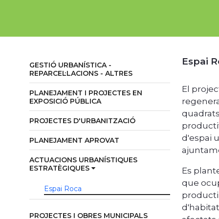
Espai R
GESTIÓ URBANÍSTICA -
REPARCEL·LACIONS - ALTRES
El proje
PLANEJAMENT I PROJECTES EN
regenera
EXPOSICIÓ PÚBLICA
quadrats
PROJECTES D'URBANITZACIÓ
producti
d'espai u
PLANEJAMENT APROVAT
ajuntam
ACTUACIONS URBANÍSTIQUES
ESTRATÈGIQUES
Es plant
que ocup
Espai Roca
productiu
d'habita
PROJECTES I OBRES MUNICIPALS