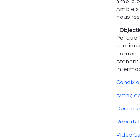
amb la po
Amb els 
nous res
. Objecti
Pel que f
continua
nombre de
Atenent 
intermod
Coneix e
Avanç d
Documen
Reportat
Vídeo Ga