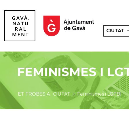
CIUTAT
Gavà
FEMINISMES I LG
CIUTAT
Feminismes i LGTBI