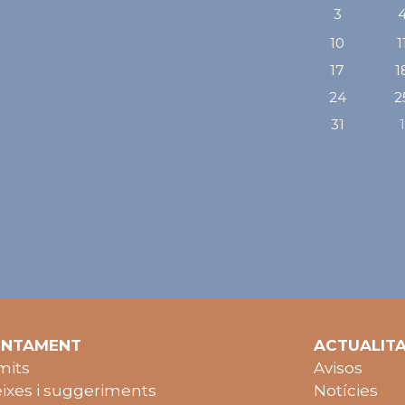
anterio
3
10
1
17
1
24
2
31
UNTAMENT
ACTUALIT
mits
Avisos
ixes i suggeriments
Notícies