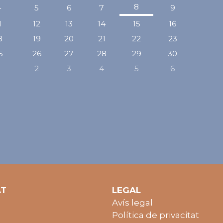
r
següen
8
4
5
6
7
9
1
12
13
14
15
16
8
19
20
21
22
23
5
26
27
28
29
30
1
2
3
4
5
6
AT
LEGAL
Avís legal
Política de privacitat