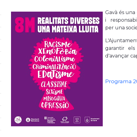
Gavà és una c
i responsabil
per una socie
L'Ajuntament
garantir el
d'avançar cap
Programa 2