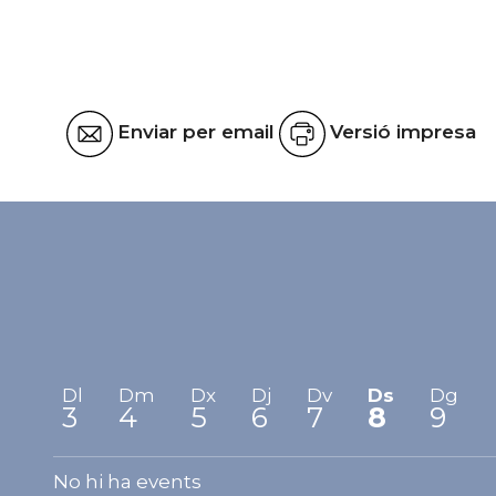
Enviar per email
Versió impresa
Dl
Dm
Dx
Dj
Dv
Ds
Dg
3
4
5
6
7
8
9
No hi ha events