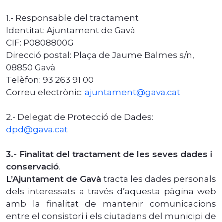
1.- Responsable del tractament
Identitat:
Ajuntament de Gavà
CIF:
P0808800G
Direcció postal
: Plaça de Jaume Balmes s/n,
08850 Gavà
Telèfon: 93 263 91 00
Correu electrònic:
ajuntament@gava.cat
2.- Delegat de Protecció de D
ades
:
dpd@gava.cat
3.- Finalitat del tractament de les seves dades i
conservació
.
L’Ajuntament de Gavà
tracta
les dades personals
dels interessats a través d’aquesta pàgina web
amb la finalitat de mantenir comunicacions
entre el consistori i els ciutadans del municipi de