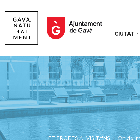
CIUTAT
Gavà
VISITA'NS
On dorm