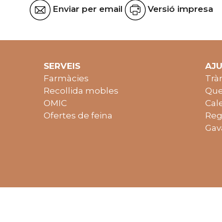
Enviar per email
Versió impresa
SERVEIS
AJ
Farmàcies
Trà
Recollida mobles
Que
OMIC
Cal
Ofertes de feina
Reg
Gav