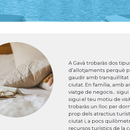
A Gavà trobaràs dos tipu
d’allotjaments perquè 
gaudir amb tranquil·litat
ciutat. En família, amb a
viatge de negocis... sigui
sigui el teu motiu de visi
trobaràs un lloc per dorm
prop dels atractius turíst
ciutat i, a pocs quilòmet
recursos turístics de la