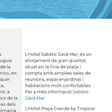
s
L'Hotel Sabàtic Gavà Mar, és un
puguis
allotjament de gran qualitat,
 de la
situat en 1a línia de platja i
mics, en
compta amb amplies sales de
 quin
reunions, espai enjardinat i
ta,
habitacions molt confortables.
ir, a
Per a més informació:
Sabàtic
ics de la
Gavà Mar
res dels
L'Hotel Playa Grande by Tropical
 comarca