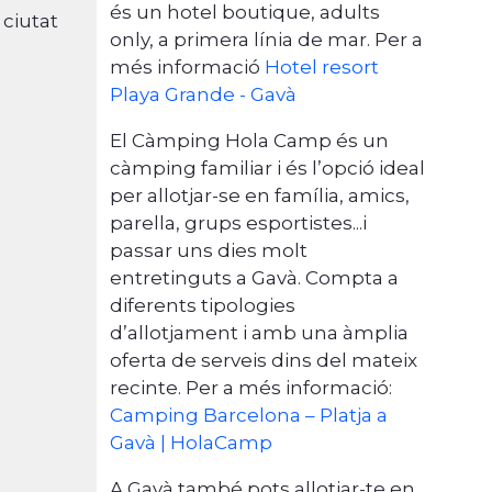
és un hotel boutique, adults
 ciutat
only, a primera línia de mar. Per a
més informació
Hotel resort
Playa Grande - Gavà
El Càmping Hola Camp és un
càmping familiar i és l’opció ideal
per allotjar-se en família, amics,
parella, grups esportistes...i
passar uns dies molt
entretinguts a Gavà. Compta a
diferents tipologies
d’allotjament i amb una àmplia
oferta de serveis dins del mateix
recinte. Per a més informació:
Camping Barcelona – Platja a
Gavà | HolaCamp
A Gavà també pots allotjar-te en