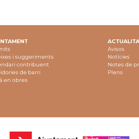
UNTAMENT
ACTUALIT
mits
Avisos
ixes i suggeriments
Notícies
endari contribuent
Notes de p
idories de barri
Plens
à en obres