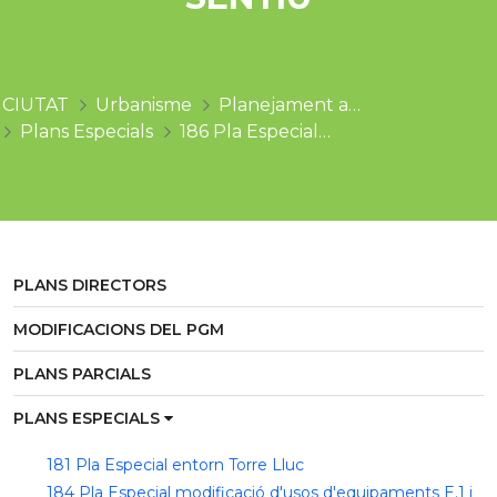
CIUTAT
Urbanisme
Planejament aprovat
Plans Especials
186 Pla Especial d'equipament 7a3 de la Sentiu
PLANS DIRECTORS
MODIFICACIONS DEL PGM
PLANS PARCIALS
PLANS ESPECIALS
181 Pla Especial entorn Torre Lluc
184 Pla Especial modificació d'usos d'equipaments E.1 i