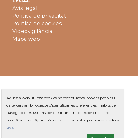
LEGAL
Avís legal
Política de privacitat
Política de cookies
Videovigilància
Mapa web
Aquesta web utilitza cookies no exceptuades, cookies pròpies i
de tercers amb l'objecte d'identificar les preferències i hàbits de
navegació dels usuaris per oferir una millor experiència. Pot
Plaça de Jaume Balmes s/n
|
modificar la configuració i consultar la nostra política de cookies
Telèfon
93 263 91 00
- Telèfon gratuït:
|
Contacte
aquí