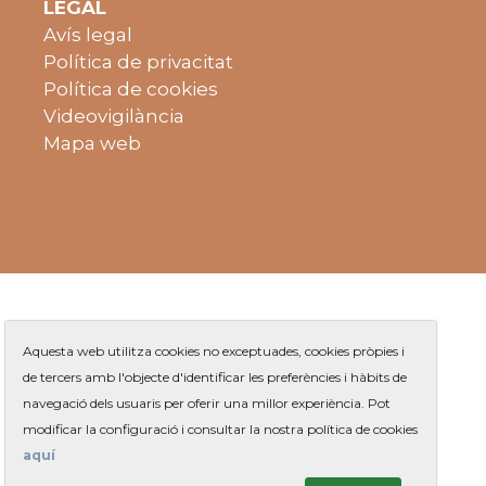
LEGAL
Avís legal
Política de privacitat
Política de cookies
Videovigilància
Mapa web
Aquesta web utilitza cookies no exceptuades, cookies pròpies i
de tercers amb l'objecte d'identificar les preferències i hàbits de
navegació dels usuaris per oferir una millor experiència. Pot
Plaça de Jaume Balmes s/n
|
modificar la configuració i consultar la nostra política de cookies
Telèfon
93 263 91 00
- Telèfon gratuït:
|
Contacte
aquí