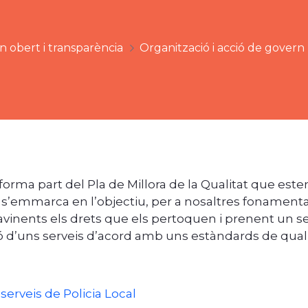
 obert i transparència
Organització i acció de govern
forma part del Pla de Millora de la Qualitat que este
, s’emmarca en l’objectiu, per a nosaltres fonamental
 avinents els drets que els pertoquen i prenent un 
ó d’uns serveis d’acord amb uns estàndards de quali
serveis de Policia Local