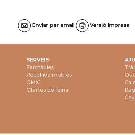
Enviar per email
Versió impresa
SERVEIS
AJ
Farmàcies
Trà
Recollida mobles
Que
OMIC
Cal
Ofertes de feina
Reg
Gav