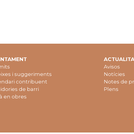
UNTAMENT
ACTUALIT
mits
Avisos
ixes i suggeriments
Notícies
endari contribuent
Notes de p
idories de barri
Plens
à en obres