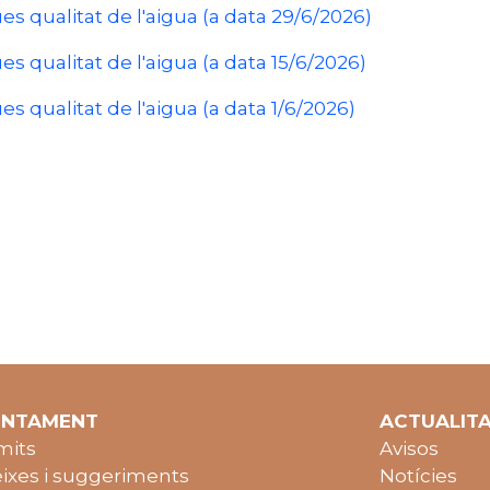
es qualitat de l'aigua (a data 29/6/2026)
es qualitat de l'aigua (a data 15/6/2026)
es qualitat de l'aigua (a data 1/6/2026)
UNTAMENT
ACTUALIT
mits
Avisos
ixes i suggeriments
Notícies