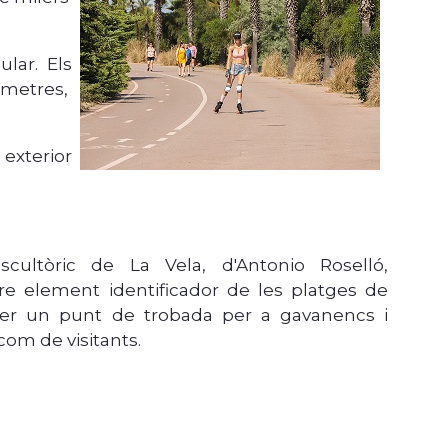
lar. Els
òmetres,
 exterior
ultòric de La Vela, d'Antonio Roselló,
tre element identificador de les platges de
er un punt de trobada per a gavanencs i
com de visitants.