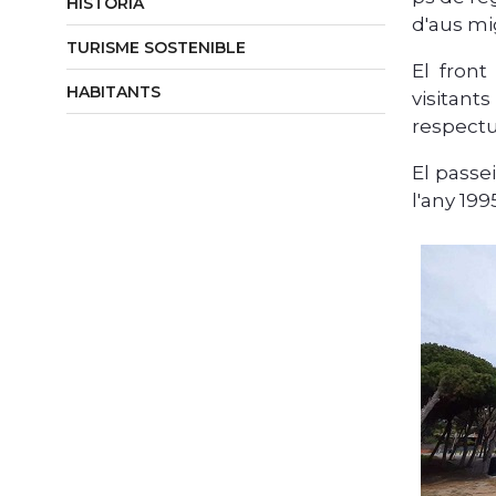
HISTÒRIA
d'aus mi
TURISME SOSTENIBLE
El front
HABITANTS
visitan
respectu
El passe
l'any 19