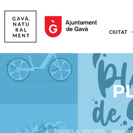
CIUTAT
Gavà
P
VISITA'NS
Descobre