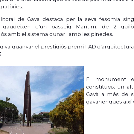
gratòries.
 litoral de Gavà destaca per la seva fesomia singu
ts gaudeixen d'un passeig Marítim, de 2 quil
ós amb el sistema dunar i amb les pinedes.
ig va guanyar el prestigiós premi FAD d'arquitectura
95.
El monument esc
constitueix un al
Gavà a més de s
gavanenques així 