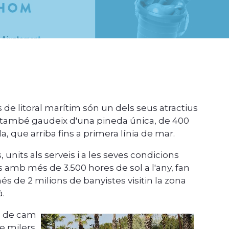
 de litoral marítim són un dels seus atractius
na també gaudeix d'una pineda única, de 400
 que arriba fins a primera línia de mar.
 units als serveis i a les seves condicions
amb més de 3.500 hores de sol a l'any, fan
s de 2 milions de banyistes visitin la zona
.
s de cam
de milers