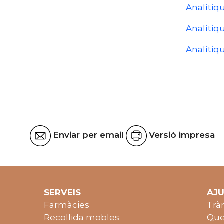
Analítiqu
Analítiqu
Analítiqu
Enviar per email
Versió impresa
SERVEIS
AJ
Farmàcies
Trà
Recollida mobles
Que