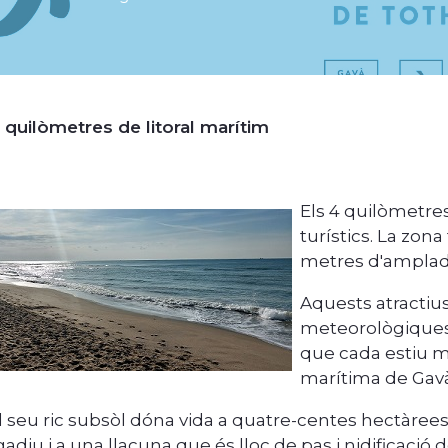
uilòmetres de litoral marítim
Els 4 quilòmetres
turístics. La zo
metres d'amplada,
Aquests atractius,
meteorològiques 
que cada estiu mé
marítima de Gavà
l seu ric subsòl dóna vida a quatre-centes hectàree
adiu i a una llacuna que és lloc de pas i nidificació 