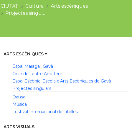
CIUTAT
Cultura
Arts escèniques
Projectes singulars
ARTS ESCÈNIQUES
Espai Maragall Gavà
Cicle de Teatre Amateur
Espai Escènic, Escola d'Arts Escèniques de Gavà
Projectes singulars
Dansa
Música
Festival Internacional de Titelles
ARTS VISUALS