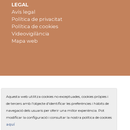
LEGAL
Avís legal
Política de privacitat
Política de cookies
Videovigilància
Mapa web
Aquesta web utilitza cookies no exceptuades, cookies pròpies i
de tercers amb l'objecte d'identificar les preferències i hàbits de
navegació dels usuaris per oferir una millor experiència. Pot
Plaça de Jaume Balmes s/n
|
modificar la configuració i consultar la nostra política de cookies
Telèfon
93 263 91 00
- Telèfon gratuït:
|
Contacte
aquí