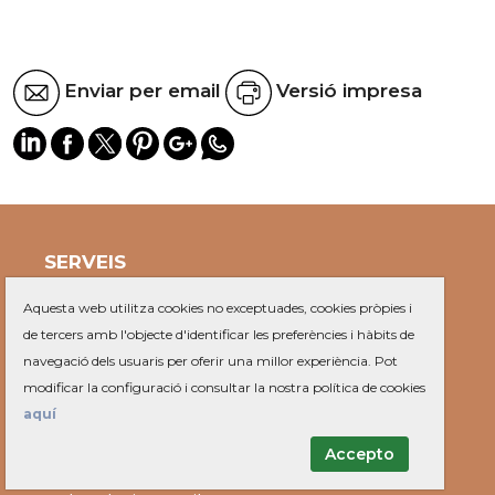
Enviar per email
Versió impresa
SERVEIS
Farmàcies
Aquesta web utilitza cookies no exceptuades, cookies pròpies i
Recollida mobles
de tercers amb l'objecte d'identificar les preferències i hàbits de
OMIC
navegació dels usuaris per oferir una millor experiència. Pot
Ofertes de feina
modificar la configuració i consultar la nostra política de cookies
aquí
AJUNTAMENT
Tràmits
Accepto
Queixes i suggeriments