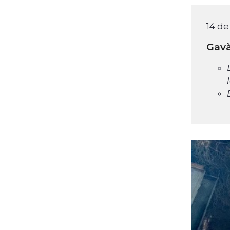
14 d
Gavà