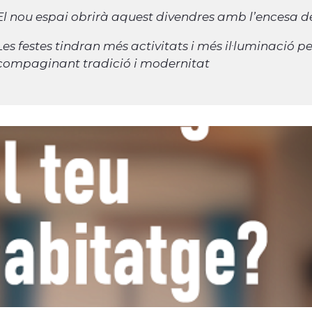
El nou espai obrirà aquest divendres amb l’encesa de 
Les festes tindran més activitats i més il·luminació p
compaginant tradició i modernitat