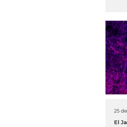
25 d
El J