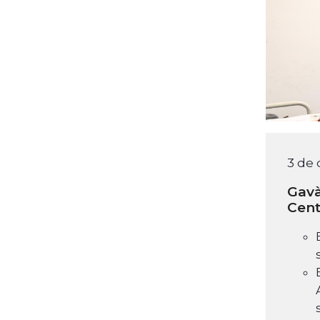
3 de
Gavà
Cent