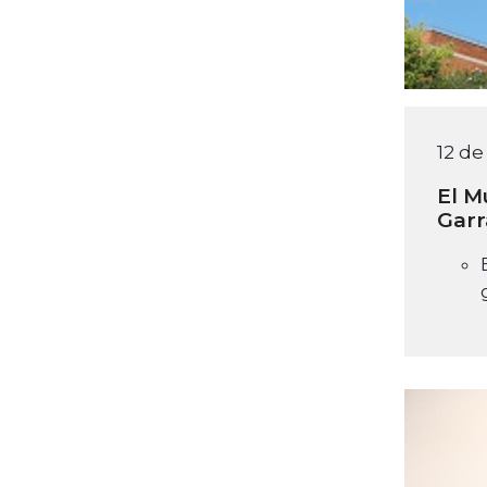
12 d
El M
Garr