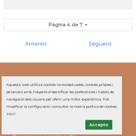
Pàgina 4 de 7
Anterior
Següent
SERVEIS
Aquesta web utilitza cookies no exceptuades, cookies pròpies i
Farmàcies
de tercers amb l'objecte d'identificar les preferències i hàbits de
Recollida mobles
navegació dels usuaris per oferir una millor experiència. Pot
OMIC
modificar la configuració i consultar la nostra política de cookies
Ofertes de feina
aquí
AJUNTAMENT
Accepto
Tràmits