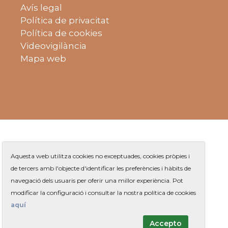
Avís legal
Política de privacitat
Política de cookies
Videovigilància
Mapa web
Aquesta web utilitza cookies no exceptuades, cookies pròpies i
de tercers amb l'objecte d'identificar les preferències i hàbits de
navegació dels usuaris per oferir una millor experiència. Pot
Plaça de Jaume Balmes s/n
|
modificar la configuració i consultar la nostra política de cookies
Telèfon
93 263 91 00
- Telèfon gratuït:
|
Contacte
aquí
Accepto