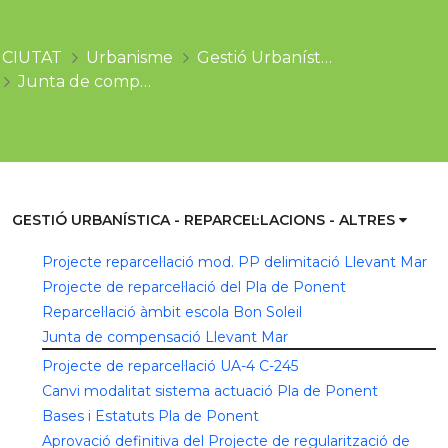
CIUTAT
Urbanisme
Gestió Urbanística - Reparcel·lacions - Altres
Junta de compensació Llevant Mar
GESTIÓ URBANÍSTICA - REPARCEL·LACIONS - ALTRES
Projecte reparcel·lació mod. PP delimitació Llevant Mar
Projecte de reparcel·lació del Pla de Ponent
Reparcel·lació àmbit escola Bon Soleil
Junta de compensació Llevant Mar
Projecte de reparcel·lació UA-4 C-245
Canvi modalitat sistema actuació Pla de Ponent
Bases i Estatuts Pla de Ponent
Aprovació definitiva del Projecte de regularització de