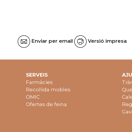
Enviar per email
Versió impresa
SERVEIS
AJ
Farmàcies
Trà
Recollida mobles
Que
OMIC
Cal
Ofertes de feina
Reg
Gav