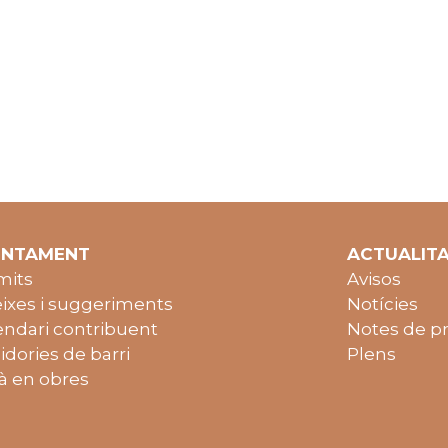
UNTAMENT
ACTUALIT
mits
Avisos
ixes i suggeriments
Notícies
endari contribuent
Notes de p
idories de barri
Plens
à en obres