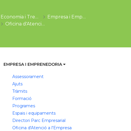
Economia i Treball
Empresa i Emprenedoria
Oficina d'Atenció a l'Empresa
EMPRESA I EMPRENEDORIA
Assessorament
Ajuts
Tràmits
Formació
Programes
Espais i equipaments
Directori Parc Empresarial
Oficina d'Atenció a l'Empresa