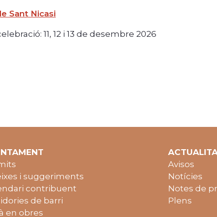
e Sant Nicasi
elebració: 11, 12 i 13 de desembre 2026
UNTAMENT
ACTUALIT
mits
Avisos
ixes i suggeriments
Notícies
endari contribuent
Notes de p
idories de barri
Plens
à en obres