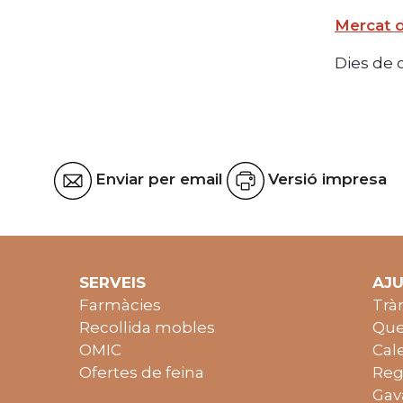
Mercat d
Dies de c
Enviar per email
Versió impresa
SERVEIS
AJ
Farmàcies
Trà
Recollida mobles
Que
OMIC
Cal
Ofertes de feina
Reg
Gav