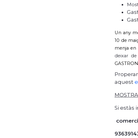
Mostr
Gast
Gast
Un any més
10 de maig 
menja en l
deixar d
GASTRONO
Properam
aquest
e
MOSTRA
Si estàs
comerci
9363914