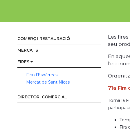
Les fire
COMERÇ I RESTAURACIÓ
seu produ
MERCATS
En aques
FIRES
l'economi
Fira d'Espàrrecs
Orgenit
Mercat de Sant Nicasi
71a Fira
DIRECTORI COMERCIAL
Torna la F
participaci
Temp
Fira 