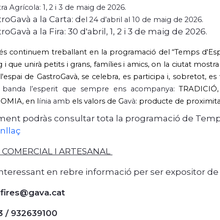
a Agrícola: 1, 2 i 3 de maig de 2026.
roGavà a la Carta: d
el 24 d’abril al 10 de maig de 2026.
roGavà a la Fira: 30 d'abril, 1, 2 i 3 de maig de 2026.
 continuem treballant en la programació del “Temps d'Espàr
i que unirà petits i grans, famílies i amics, on la ciutat mostr
'espai de GastroGavà, se celebra, es participa i, sobretot, es
e banda l’esperit que sempre ens acompanya:
TRADICIÓ
MIA, en l
ínia amb
els valors de G
avà
: producte de proximitat
ent podràs consultar tota la programació de Temps 
nllaç
 COMERCIAL I ARTESANAL
 interessant en rebre informació per ser expositor de
fires@gava.cat
3 / 932639100