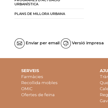
PROGRAMES D'ACTUACIÓ
URBANÍSTICA
PLANS DE MILLORA URBANA
Enviar per email
Versió impresa
SERVEIS
AJ
Farmàcies
Trà
Recollida mobles
Que
OMIC
Cal
Ofertes de feina
Reg
Gav