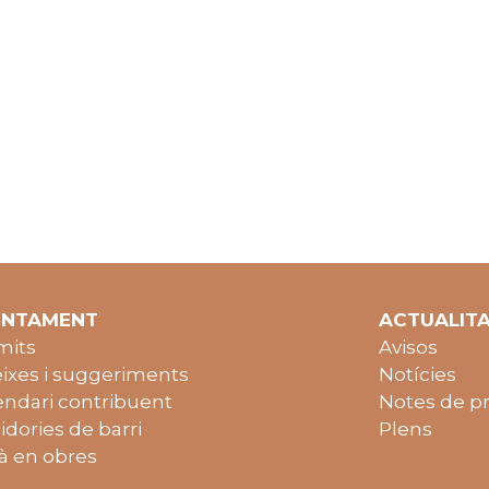
UNTAMENT
ACTUALIT
mits
Avisos
ixes i suggeriments
Notícies
endari contribuent
Notes de p
idories de barri
Plens
à en obres