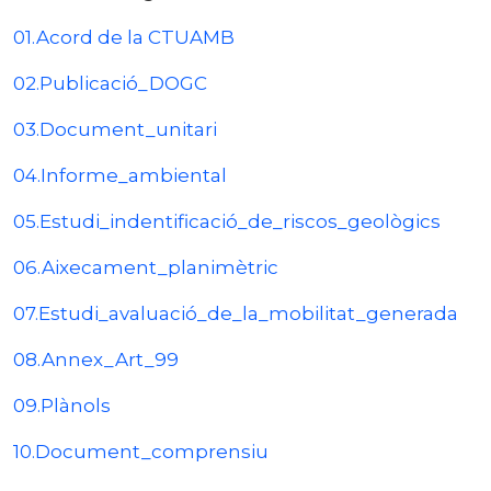
01.Acord de la CTUAMB
02.Publicació_DOGC
03.Document_unitari
04.Informe_ambiental
05.Estudi_indentificació_de_riscos_geològics
06.Aixecament_planimètric
07.Estudi_avaluació_de_la_mobilitat_generada
08.Annex_Art_99
09.Plànols
10.Document_comprensiu