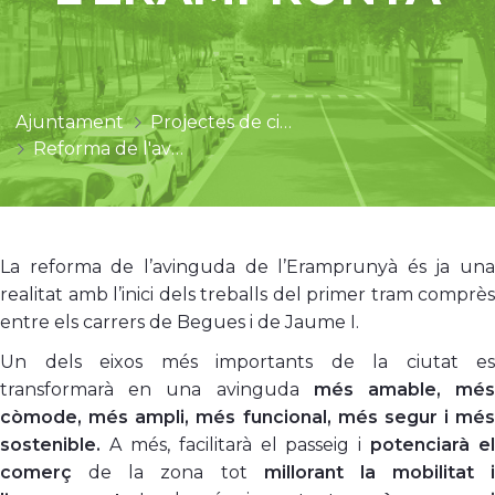
Ajuntament
Projectes de ciutat
Reforma de l'avinguda de l'Eramprunyà
La reforma de l’avinguda de l’Eramprunyà és ja una
realitat amb l’inici dels treballs del primer tram comprès
entre els carrers de Begues i de Jaume I.
Un dels eixos més importants de la ciutat es
transformarà en una avinguda
més amable, mé
còmode, més ampli, més funcional, més segur i més
sostenible.
A més, facilitarà el passeig i
potenciarà el
comerç
de la zona tot
millorant la mobilitat i