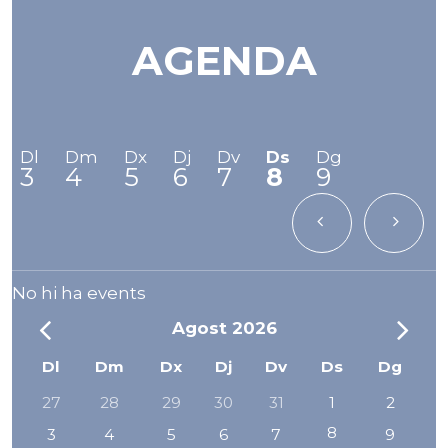
AGENDA
Dl
Dm
Dx
Dj
Dv
Ds
Dg
3
4
5
6
7
8
9
Setmana anter
Setm
No hi ha events
Agost
2026
Mes
Me
Dl
Dm
Dx
Dj
Dv
Ds
Dg
27
28
29
30
31
1
2
anterior
seg
8
3
4
5
6
7
9