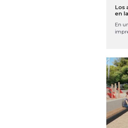
Los 
en l
En un
impre