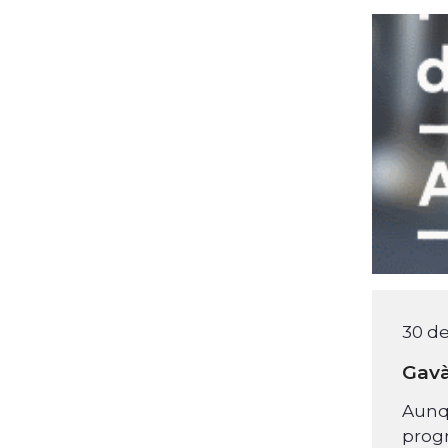
30 de
Gavà
Aunqu
progr