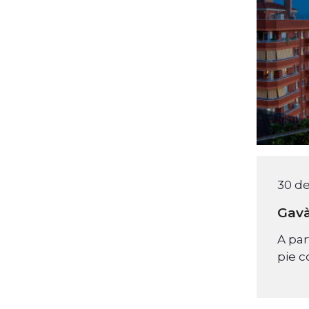
30 de
Gavà
A par
pie c