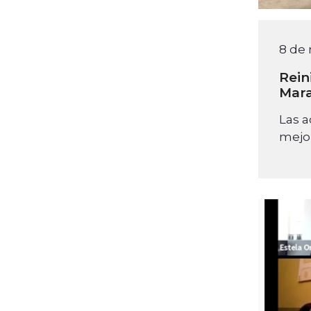
8 de
Rein
Mara
Las a
mejor