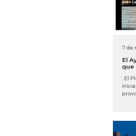
7 de
El A
que 
. El 
inici
prov