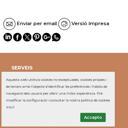
Enviar per email
Versió impresa
SERVEIS
Farmàcies
Aquesta web utilitza cookies no exceptuades, cookies pròpies i
Recollida mobles
de tercers amb l'objecte d'identificar les preferències i hàbits de
OMIC
navegació dels usuaris per oferir una millor experiència. Pot
Ofertes de feina
modificar la configuració i consultar la nostra política de cookies
aquí
AJUNTAMENT
Tràmits
Accepto
Queixes i suggeriments