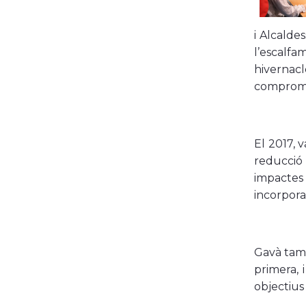
i Alcalde
l’escalfa
hivernac
compromís
El 2017, 
reducció 
impactes 
incorpora
Gavà tamb
primera, 
objectius 