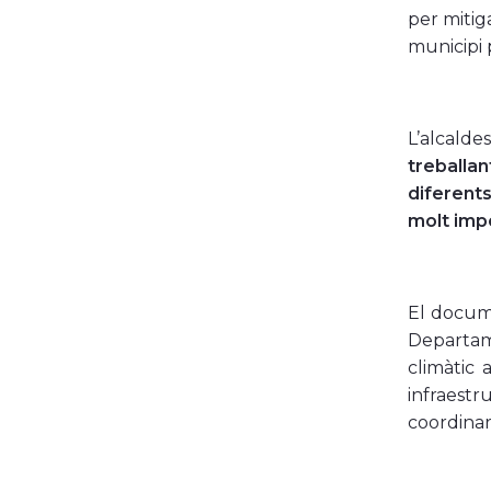
per mitig
municipi 
L’alcald
treballa
diferent
molt imp
El docume
Departame
climàtic 
infraestr
coordinar 