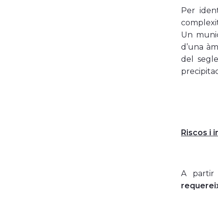
Per iden
complexit
Un munic
d’una àmp
del segl
precipita
Riscos i 
A partir
requereix