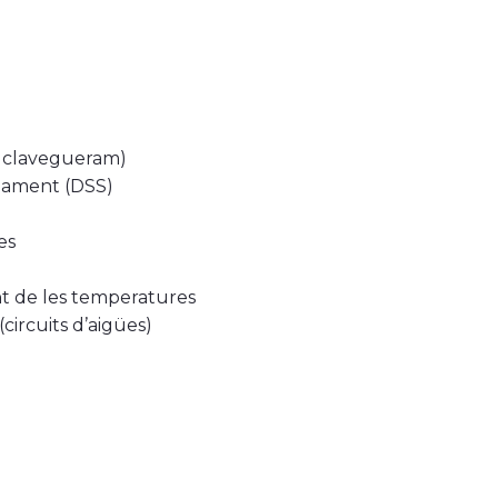
e clavegueram)
ejament (DSS)
es
nt de les temperatures
(circuits d’aigües)