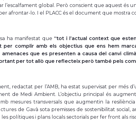
ar l’escalfament global. Però conscient que aquest és 
per afrontar-lo. I el PLACC és el document que mostra c
essa ha manifestat que
“tot i l’actual context que est
nt per complir amb els objectius que ens hem marcat
s amenaces que es presenten a causa del canvi climà
ortant per tot allò que reflecteix però també pels co
nt, redactat per l’AMB, ha estat supervisat per més d’
nt de Medi Ambient. L’objectiu principal és augmentar
amb mesures transversals que augmentin la resiliència i 
uctures de Gavà sota premisses de sostenibilitat social, 
les polítiques i plans locals sectorials per fer front als ris