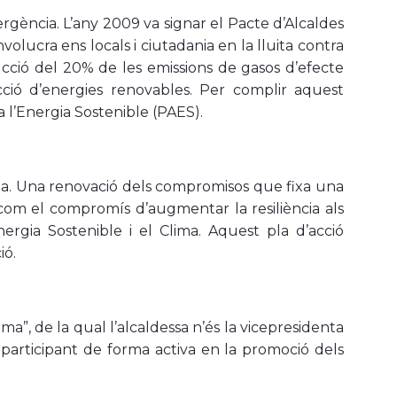
gència. L’any 2009 va signar el Pacte d’Alcaldes
olucra ens locals i ciutadania en la lluita contra
ucció del 20% de les emissions de gasos d’efecte
cció d’energies renovables. Per complir aquest
a l’Energia Sostenible (PAES).
lima. Una renovació dels compromisos que fixa una
í com el compromís d’augmentar la resiliència als
nergia Sostenible i el Clima. Aquest pla d’acció
ió.
”, de la qual l’alcaldessa n’és la vicepresidenta
t” participant de forma activa en la promoció dels