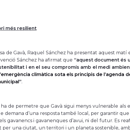
ori més resilient
ssa de Gavà, Raquel Sánchez ha presentat aquest matí el
ervenció Sánchez ha afirmat que
“aquest document és u
stenibilitat i en el seu compromís amb el medi ambien
’emergència climàtica sota els principis de l’agenda de
unicipal”
.
ha de permetre que Gavà sigui menys vulnerable als ef
e demana d’una resposta també local, per garantir que 
els gavanencs i gavanenques d’avui, ni del futur. Es re
t per una ciutat, un territori i un planeta sostenible, 