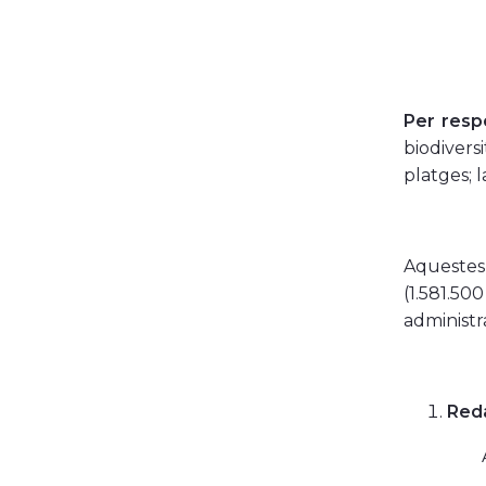
Per resp
biodiversi
platges; l
Aqueste
(1.581.5
administr
Reda