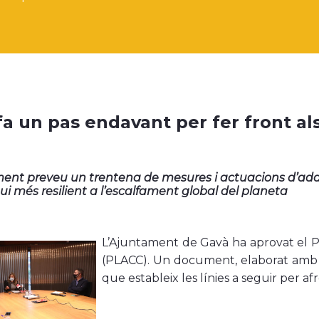
fa un pas endavant per fer front als
ent preveu un trentena de mesures i actuacions d’adap
gui més resilient a l’escalfament global del planeta
L’Ajuntament de Gavà ha aprovat el P
(PLACC). Un document, elaborat amb e
que estableix les línies a seguir per af