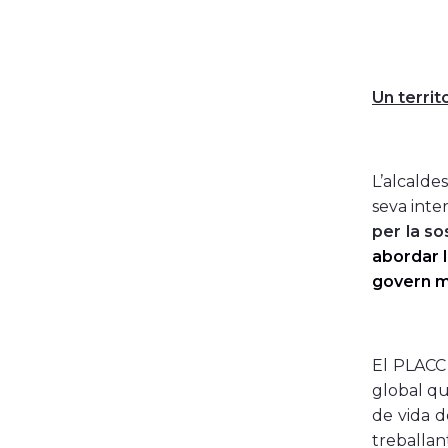
Un territ
L’alcalde
seva int
per la so
abordar l
govern m
El PLACC 
global qu
de vida d
treballan