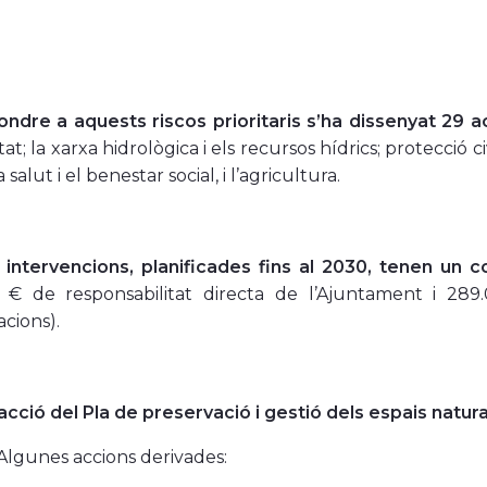
ondre a aquests riscos prioritaris s’ha dissenyat 29 a
tat; la xarxa hidrològica i els recursos hídrics; protecció c
a salut i el benestar social, i l’agricultura.
s
intervencions, planificades fins al 2030, tenen un 
00 € de responsabilitat directa de l’Ajuntament i 28
acions).
cció del Pla de preservació i gestió dels espais natural
Algunes accions derivades: