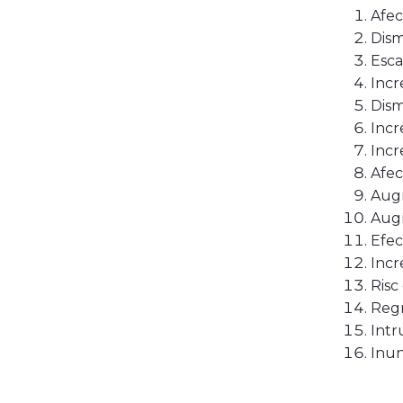
Afec
Dism
Esca
Incr
Dism
Incr
Incr
Afec
Augm
Augm
Efec
Incr
Risc
Regr
Intr
Inun