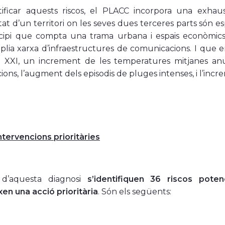
tificar aquests riscos, el PLACC incorpora una exhau
at d’un territori on les seves dues terceres parts són esp
ipi que compta una trama urbana i espais econòmics
lia xarxa d’infraestructures de comunicacions. I que e
e XXI, un increment de les temperatures mitjanes anu
cions, l’augment dels episodis de pluges intenses, i l’incr
intervencions prioritàries
 d’aquesta diagnosi
s’identifiquen 36 riscos pote
en una acció prioritària
. Són els següents: