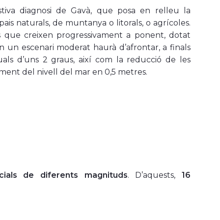
stiva diagnosi de Gavà, que posa en relleu la
ais naturals, de muntanya o litorals, o agrícoles.
 que creixen progressivament a ponent, dotat
n un escenari moderat haurà d’afrontar, a finals
als d’uns 2 graus, així com la reducció de les
ement del nivell del mar en 0,5 metres.
ncials de diferents magnituds
. D’aquests,
16