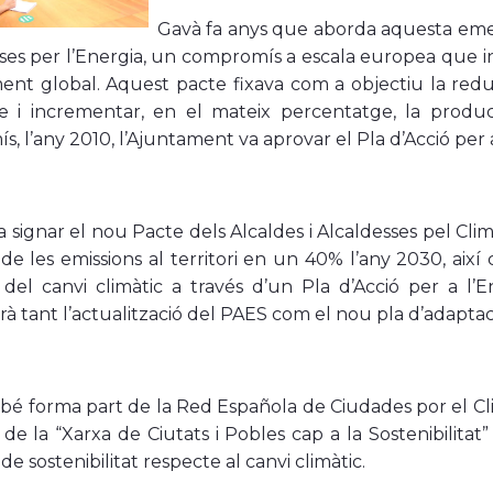
Gavà fa anys que aborda aquesta emer
sses per l’Energia, un compromís a escala europea que inv
ment global. Aquest pacte fixava com a objectiu la red
le i incrementar, en el mateix percentatge, la produ
, l’any 2010, l’Ajuntament va aprovar el Pla d’Acció per 
va signar el nou Pacte dels Alcaldes i Alcaldesses pel C
de les emissions al territori en un 40% l’any 2030, aix
del canvi climàtic a través d’un Pla d’Acció per a l’E
rà tant l’actualització del PAES com el nou pla d’adaptac
é forma part de la Red Española de Ciudades por el Clima
i de la “Xarxa de Ciutats i Pobles cap a la Sostenibilita
de sostenibilitat respecte al canvi climàtic.