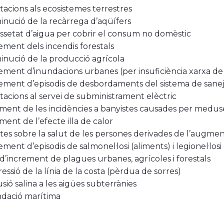
tacions als ecosistemes terrestres
inució de la recàrrega d’aqüífers
ssetat d’aigua per cobrir el consum no domèstic
ement dels incendis forestals
inució de la producció agrícola
ement d’inundacions urbanes (per insuficiència xarxa d
ement d’episodis de desbordaments del sistema de san
tacions al servei de subministrament elèctric
ent de les incidències a banyistes causades per medus
ent de l’efecte illa de calor
tes sobre la salut de les persones derivades de l’augme
ement d’episodis de salmonel·losi (aliments) i legionel·losi 
 d’increment de plagues urbanes, agrícoles i forestals
essió de la línia de la costa (pèrdua de sorres)
usió salina a les aigües subterrànies
dació marítima