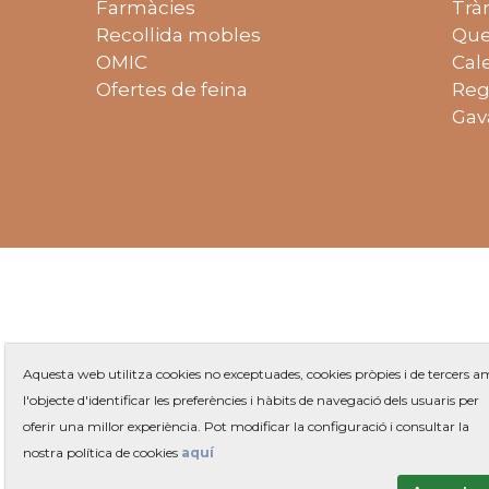
Farmàcies
Trà
Recollida mobles
Que
OMIC
Cal
Ofertes de feina
Reg
Gav
Aquesta web utilitza cookies no exceptuades, cookies pròpies i de tercers 
l'objecte d'identificar les preferències i hàbits de navegació dels usuaris per
oferir una millor experiència. Pot modificar la configuració i consultar la
Plaça 
nostra política de cookies
aquí