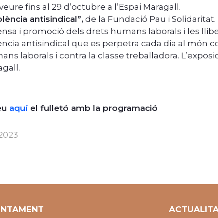
veure fins al 29 d’octubre a l’Espai Maragall.
lència antisindical”,
de la Fundació Pau i Solidarita
nsa i promoció dels drets humans laborals i les lliber
ència antisindical que es perpetra cada dia al món 
ns laborals i contra la classe treballadora. L’exposic
gall.
eu
aquí
el fulletó amb la programació
 2023
UNTAMENT
ACTUALIT