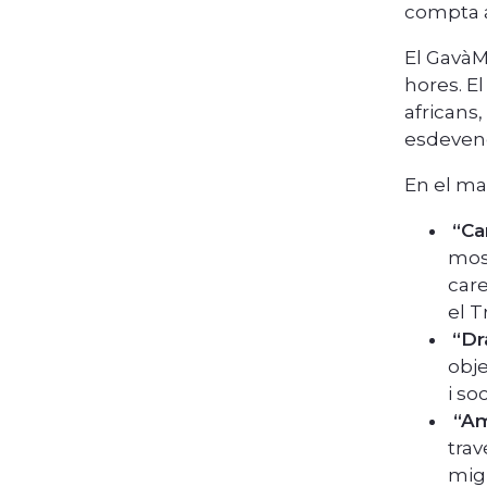
compta a
El Gavà
hores. El
africans,
esdevene
En el ma
“Ca
most
care
el T
“Dr
obje
i so
“Ama
trav
migr