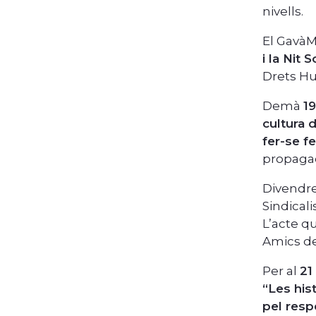
nivells.
El GavàM
i la Nit 
Drets Hu
Demà
1
cultura 
fer-se fe
propagac
Divendr
Sindicali
L’acte qu
Amics de
Per al
21
“Les his
pel respe