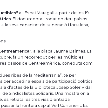
uctibles”
a l’Espai Maragall a partir de les 19
Àfrica
. El documental, rodat en deu països
 a la seva capacitat de superació i fortalesa,
ns.
 Centreamèrica”
, a la plaça Jaume Balmes. La
tubre, fa un recorregut per les múltiples
a tres països de Centreamèrica, coneguts com
 dues ribes de la Mediterrània”, té per
s per accedir a espais de participació política
 sala d’actes de la Biblioteca Josep Soler Vidal.
”
, de Sindicalistes Solidaris. Una mostra on a
 es retrata les tres vies d’entrada
passar la frontera cap al Vell Continent. Es