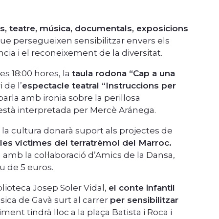
s, teatre, música, documentals, exposicions
e persegueixen sensibilitzar envers els
cia i el reconeixement de la diversitat.
les 18:00 hores, la
taula rodona “Cap a una
 de l’
espectacle teatral “Instruccions per
parla amb ironia sobre la perillosa
 està interpretada per Mercè Aránega.
 la cultura donarà suport als projectes de
les víctimes del terratrèmol del Marroc.
a amb la col·laboració d’Amics de la Dansa,
u de 5 euros.
blioteca Josep Soler Vidal,
el conte infantil
sica de Gavà surt al carrer
per sensibilitzar
ment tindrà lloc a la plaça Batista i Roca i