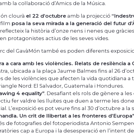
mb la col·laboració d’Amics de la Música.
Món clourà
el 22 d’octubre
amb la projecció
“Indestr
 film
posa la seva mirada a la generació del futur d’
 reflecteix la història d’onze nens i nenes que gràcies
n protagonistes actius de les seves vides.
rc del GavàMón també es poden diferents exposicio
ra a cara amb les violències. Relats de resilència a
ra, ubicada a la plaça Jaume Balmes fins al 26 d’oc
s de les violències que afecten la vida quotidiana 
riangle Nord: El Salvador, Guatemala i Hondures.
awing 4 equality”
. Desafiant els rols de gènere a les
ctiu fer valdre les lluites que duen a terme les done
cial. L’exposició es pot veure fins al 30 d’octubre a la
ndla. Un crit de llibertat a les fronteres d’Europa
és de fotografies del fotoperiodista Antonio Sempere,
atòries cap a Europa i la desesperació en l’intent de 