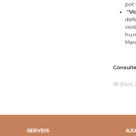
pot 
“Vio
defe
viol
huma
Mara
Consult
18 d’oct.
SERVEIS
AJ