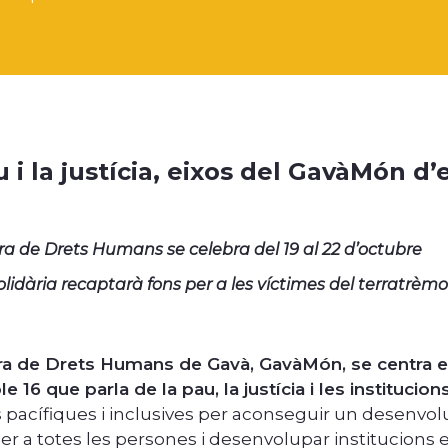
u i la justícia, eixos del GavàMón 
ra de Drets Humans se celebra del 19 al 22 d’octubre
Solidària recaptarà fons per a les víctimes del terratrèm
ra de Drets Humans de Gavà, GavàMón, se centra 
e 16 que parla de la pau, la justícia i les institucio
s pacífiques i inclusives per aconseguir un desenvo
per a totes les persones i desenvolupar institucions e