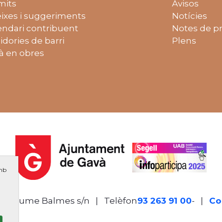
mits
Avisos
ixes i suggeriments
Notícies
endari contribuent
Notes de p
idories de barri
Plens
à en obres
amb
de Jaume Balmes s/n
|
Telèfon
93 263 91 00
- Telèf
|
Co