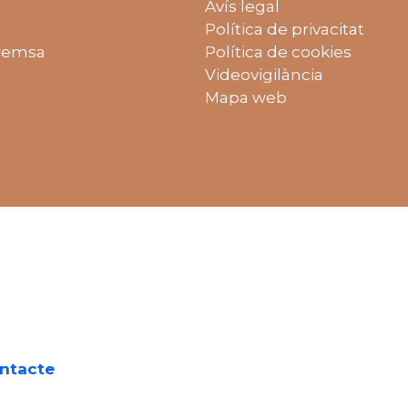
Avís legal
Política de privacitat
remsa
Política de cookies
Videovigilància
Mapa web
on gratuït:
ntacte