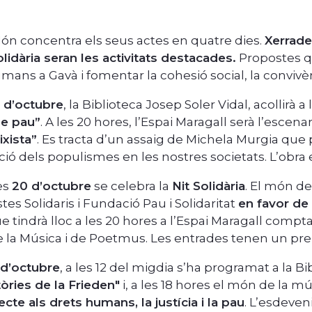
ón concentra els seus actes en quatre dies.
Xerrade
Solidària seran les activitats destacades.
Propostes qu
mans a Gavà i fomentar la cohesió social, la convivèn
9 d’octubre
, la Biblioteca Josep Soler Vidal, acollirà a 
de pau”
. A les 20 hores, l’Espai Maragall serà l’escenari
ixista”
. Es tracta d’un assaig de Michela Murgia que 
ió dels populismes en les nostres societats. L’obra
es
20 d’octubre
se celebra la
Nit Solidària
. El món de
stes Solidaris i Fundació Pau i Solidaritat
en favor de 
e tindrà lloc a les 20 hores a l’Espai Maragall compt
 la Música i de Poetmus. Les entrades tenen un pre
 d’octubre
, a les 12 del migdia s’ha programat a la Bi
tòries de la Frieden"
i, a les 18 hores el món de la mú
cte als drets humans, la justícia i la pau
. L’esdeveni