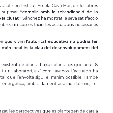
ita al nou Institut Escola Gavà Mar, on les obres
ha suposat
“complir amb la reivindicació de la
 la ciutat”
. Sánchez ha mostrat la seva satisfacció
mbre, un cop es facin les actuacions necessàries
n què vivim l’autoritat educativa no podria fer
El món local és la clau del desenvolupament del
 existent de planta baixa i planta pis que acull 8
 un laboratori, així com lavabos. L’actuació ha
tal que l’envolta sigui el mínim possible. També
 energètica, amb aïllament acústic i tèrmic, i el
itzat les perspectives que es plantegen de cara a