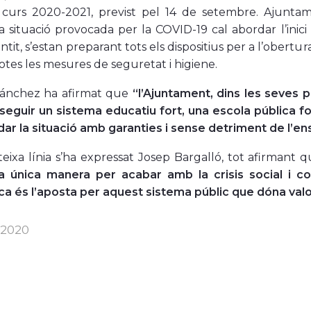
el curs 2020-2021, previst pel 14 de setembre. Ajunta
a situació provocada per la COVID-19 cal abordar l’inic
tit, s’estan preparant tots els dispositius per a l’obertur
totes les mesures de seguretat i higiene.
ánchez ha afirmat que
“l’Ajuntament, dins les seves p
eguir un sistema educatiu fort, una escola pública fort
ar la situació amb garanties i sense detriment de l’en
eixa línia s’ha expressat Josep Bargalló, tot afirmant 
a única manera per acabar amb la crisis social i com
 és l’aposta per aquest sistema públic que dóna valor a 
. 2020