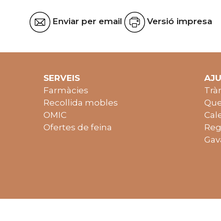
Enviar per email
Versió impresa
SERVEIS
AJ
Farmàcies
Trà
Recollida mobles
Que
OMIC
Cal
Ofertes de feina
Reg
Gav