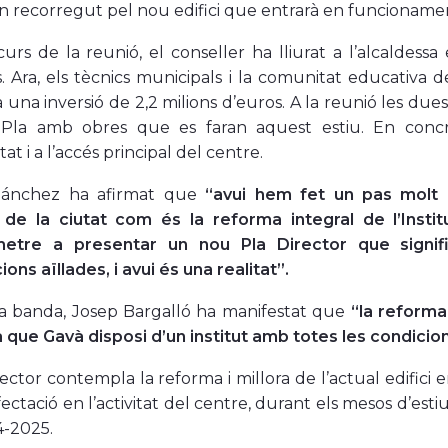
n recorregut pel nou edifici que entrarà en funcioname
urs de la reunió, el conseller ha lliurat a l’alcaldessa 
 Ara, els tècnics municipals i la comunitat educativa d
una inversió de 2,2 milions d’euros. A la reunió les dues
 Pla amb obres que es faran aquest estiu. En concret
itat i a l’accés principal del centre.
Sánchez ha afirmat que
“avui hem fet un pas molt 
a de la ciutat com és la reforma integral de l’Insti
tre a presentar un nou Pla Director que signifi
ions aïllades, i avui és una realitat”.
va banda, Josep Bargalló ha manifestat que
“la reforma
que Gavà disposi d’un institut amb totes les condicion
rector contempla la reforma i millora de l’actual edifi
ectació en l’activitat del centre, durant els mesos d’esti
4-2025.