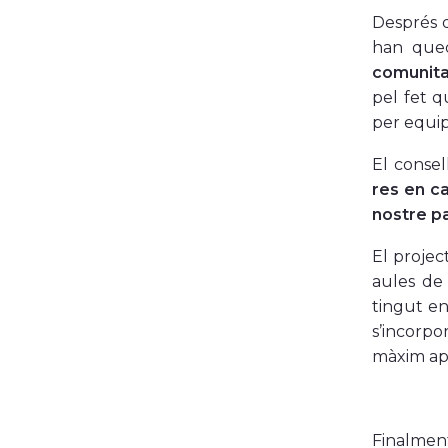
Després d
han qued
comunitat
pel fet q
per equipa
El consel
res en ca
nostre pa
El projec
aules de 
tingut en
s’incorpo
màxim apr
Finalment