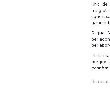
l’inici d
malgrat l
aquest sen
garantir 
Raquel S
per acons
per abord
En la mat
perquè l
econòmica
16 de jul