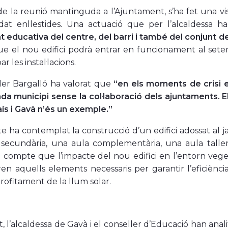
e la reunió mantinguda a l’Ajuntament, s’ha fet una vis
at enllestides. Una actuació que per l’alcaldessa 
 educativa del centre, del barri i també del conjunt de
ue el nou edifici podrà entrar en funcionament al sete
r les instal·lacions.
ler Bargalló ha valorat que
“en els moments de crisi e
da municipi sense la col·laboració dels ajuntaments. 
ís i Gavà n’és un exemple.”
te ha contemplat la construcció d’un edifici adossat al ja
secundària, una aula complementària, una aula taller i
 compte que l’impacte del nou edifici en l’entorn vege
ren aquells elements necessaris per garantir l’eficiència
ofitament de la llum solar.
, l’alcaldessa de Gavà i el conseller d’Educació han anal