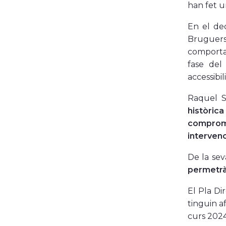
han fet u
En el dec
Bruguers.
comporta 
fase del
accessibil
Raquel 
històric
comprome
intervenc
De la se
permetrà 
El Pla Di
tinguin af
curs 202