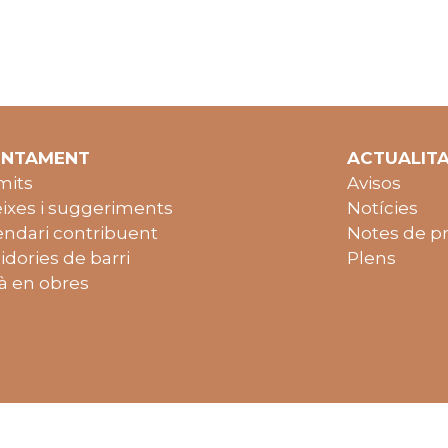
UNTAMENT
ACTUALIT
mits
Avisos
ixes i suggeriments
Notícies
endari contribuent
Notes de p
idories de barri
Plens
à en obres