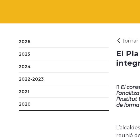
2026
El Pl
2025
integ
2024
2022-2023
 El cons
2021
l’analitz
l’Institu
2020
de forma 
L’alcalde
reunió de