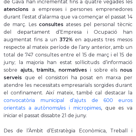
de Gavà han incrementat fins a quatre vegades les
atencions
a empreses i persones emprenedores
durant l’estat d’alarma que va començar el passat 14
de març. Les
consultes
ateses pel personal tècnic
del departament d’Empresa i Ocupació han
augmentat fins a un
372%
en aquests tres mesos
respecte al mateix període de l’any anterior, amb un
total de 747 consultes entre el 15 de març i el 15 de
juny; la majoria han estat sol·licituds d’informació
sobre
ajuts, tràmits, normatives
i sobre els
nous
serveis
que el consistori ha posat en marxa per
atendre les necessitats empresarials sorgides durant
el confinament. Així mateix, també cal destacar la
convocatòria municipal d’ajuts de 600 euros
orientats a autònoms/es i micropimes
, que es va
iniciar el passat dissabte 21 de juny.
Des de l’Àmbit d’Estratègia Econòmica, Treball i