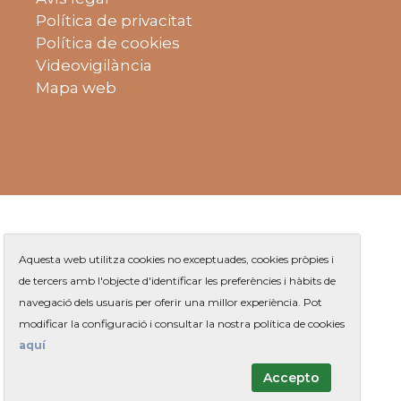
Política de privacitat
Política de cookies
Videovigilància
Mapa web
Aquesta web utilitza cookies no exceptuades, cookies pròpies i
de tercers amb l'objecte d'identificar les preferències i hàbits de
navegació dels usuaris per oferir una millor experiència. Pot
Plaça de Jaume Balmes s/n
|
modificar la configuració i consultar la nostra política de cookies
Telèfon
93 263 91 00
- Telèfon gratuït:
|
Contacte
aquí
Accepto