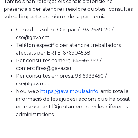
També s’han reforçat els canals d’atenció no
presencials per atendre i resoldre dubtes i consultes
sobre l’impacte econòmic de la pandèmia:
Consultes sobre Ocupació: 93 2639120 /
cso@gava.cat
Telèfon específic per atendre treballadors
afectats per ERTE: 676904538
Per consultes comerç: 646665357 /
comercifires@gava.cat
Per consultes empresa: 93 6333450 /
cse@gava.cat
Nou web
https://gavaimpulsa.info
, amb tota la
informació de les ajudes i accions que ha posat
en marxa tant l’Ajuntament com les diferents
administracions.