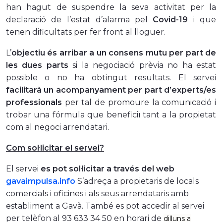
han hagut de suspendre la seva activitat per la
declaració de l’estat d’alarma pel
Covid-19
i que
tenen dificultats per fer front al lloguer.
L’
objectiu
és arribar a un
consens mutu
per part de
les dues parts
si la negociació prèvia no ha estat
possible o no ha obtingut resultats. El servei
facilitarà un acompanyament per part d’
experts/es
professionals
per tal de promoure la comunicació i
trobar una fórmula que beneficiï tant a la propietat
com al negoci arrendatari.
Com sol·licitar el servei?
El servei
es pot sol·licitar a través del web
gavaimpulsa.info
S’adreça
a propietaris de locals
comercials i oficines i als seus arrendataris
amb
establiment a Gavà. També es pot accedir al servei
per telèfon al 93 633 34 50 en horari de
dilluns a