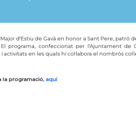
Major d'Estiu de Gavà en honor a Sant Pere, patró de 
 El programa, confeccionat per l'Ajuntament de G
i activitats en les quals hi col·labora el nombrós col·l
a la programació,
aquí