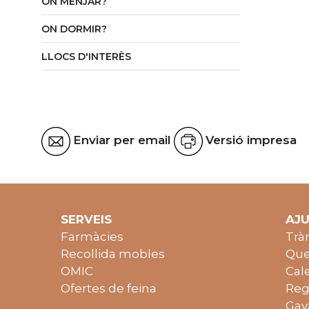
ON MENJAR?
ON DORMIR?
LLOCS D'INTERÈS
Enviar per email
Versió impresa
SERVEIS
AJ
Farmàcies
Trà
Recollida mobles
Que
OMIC
Cal
Ofertes de feina
Reg
Gav