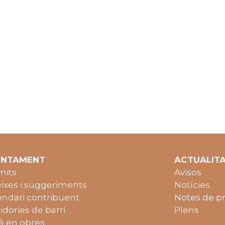
UNTAMENT
ACTUALIT
mits
Avisos
ixes i suggeriments
Notícies
endari contribuent
Notes de p
idories de barri
Plens
à en obres