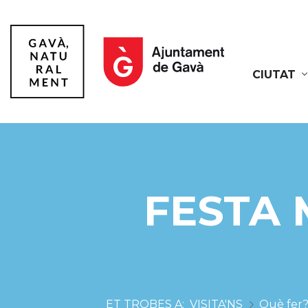
CIUTAT
Gavà
FESTA 
VISITA'NS
Què fer