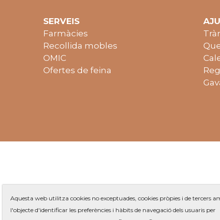
SERVEIS
AJ
Farmàcies
Trà
Recollida mobles
Que
OMIC
Cal
Ofertes de feina
Reg
Gav
Aquesta web utilitza cookies no exceptuades, cookies pròpies i de tercers 
l'objecte d'identificar les preferències i hàbits de navegació dels usuaris per