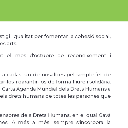
i i qualitat per fomentar la cohesió social,
es arts.
rant el mes d'octubre de reconeixement i
 a cadascun de nosaltres pel simple fet de
r-los i garantir-los de forma lliure i solidària.
 a la Carta Agenda Mundial dels Drets Humans a
ió dels drets humans de totes les persones que
fensores dels Drets Humans, en el qual Gavà
lanes. A més a més, sempre s'incorpora la