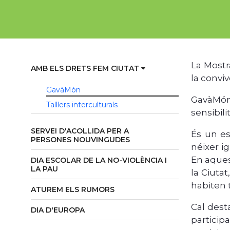
La Mostr
AMB ELS DRETS FEM CIUTAT
la conviv
GavàMón
GavàMón
Talllers interculturals
sensibil
SERVEI D'ACOLLIDA PER A
És un es
PERSONES NOUVINGUDES
néixer ig
En aques
DIA ESCOLAR DE LA NO-VIOLÈNCIA I
LA PAU
la Ciuta
habiten 
ATUREM ELS RUMORS
Cal dest
DIA D'EUROPA
particip