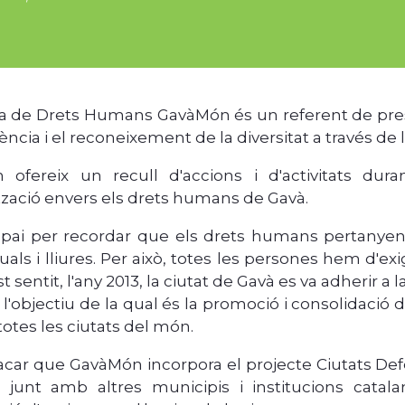
a de Drets Humans GavàMón és un referent de prestig
ència i el reconeixement de la diversitat a través de l
 ofereix un recull d'accions i d'activitats du
ització envers els drets humans de Gavà.
pai per recordar que els drets humans pertanyen
uals i lliures. Per això, totes les persones hem d'exigi
t sentit, l'any 2013, la ciutat de Gavà es va adherir
t, l'objectiu de la qual és la promoció i consolidac
totes les ciutats del món.
acar que GavàMón incorpora el projecte Ciutats De
a junt amb altres municipis i institucions cata