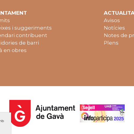
UNTAMENT
ACTUALIT
mits
Avisos
ixes i suggeriments
Notícies
endari contribuent
Notes de p
idories de barri
Plens
à en obres
amb