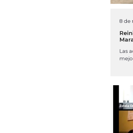
8 de
Rein
Mara
Las a
mejor