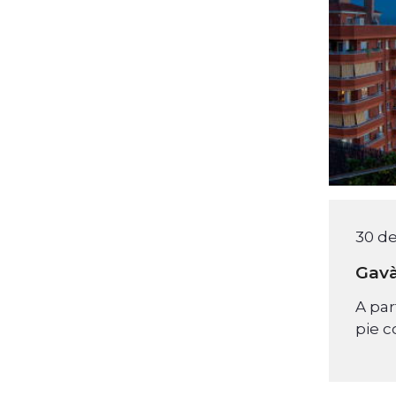
30 de
Gavà
A par
pie c