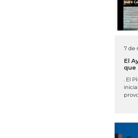
7 de
El A
que 
. El 
inici
prov