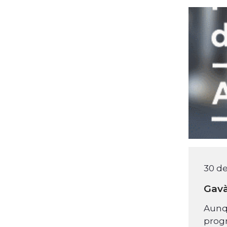
30 de
Gavà
Aunqu
progr