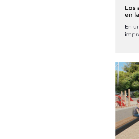
Los 
en l
En un
impre