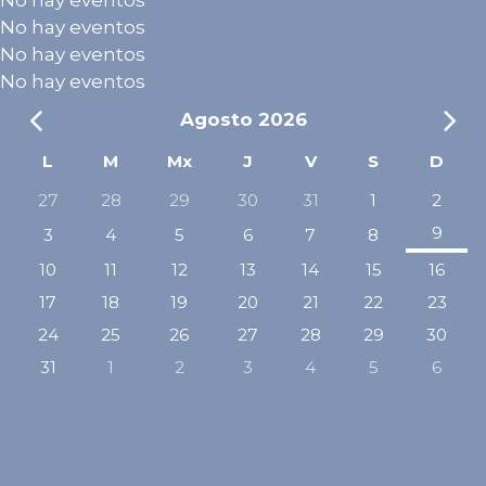
No hay eventos
No hay eventos
No hay eventos
Agosto
2026
Mes
Me
L
M
Mx
J
V
S
D
27
28
29
30
31
1
2
anterior
sig
9
3
4
5
6
7
8
10
11
12
13
14
15
16
17
18
19
20
21
22
23
24
25
26
27
28
29
30
31
1
2
3
4
5
6