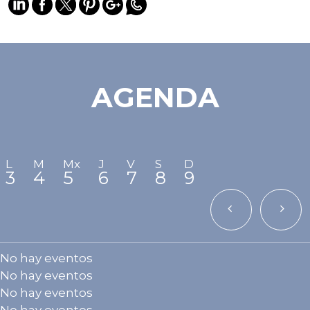
AGENDA
L
M
Mx
J
V
S
D
3
4
5
6
7
8
9
Semana ante
Sem
No hay eventos
No hay eventos
No hay eventos
No hay eventos