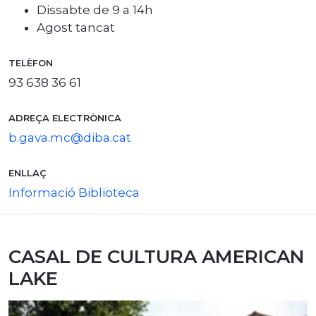
Dissabte de 9 a 14h
Agost tancat
TELÈFON
93 638 36 61
ADREÇA ELECTRÒNICA
b.gava.mc@diba.cat
ENLLAÇ
Informació Biblioteca
CASAL DE CULTURA AMERICAN
LAKE