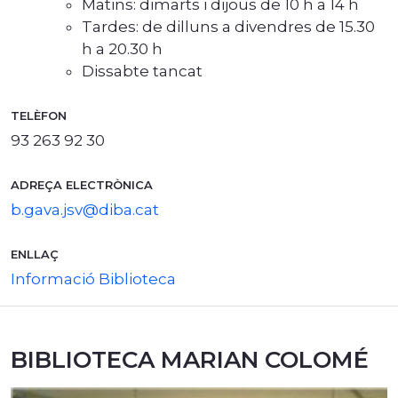
Matins: dimarts i dijous de 10 h a 14 h
Tardes: de dilluns a divendres de 15.30
h a 20.30 h
Dissabte tancat
TELÈFON
93 263 92 30
ADREÇA ELECTRÒNICA
b.gava.jsv@diba.cat
ENLLAÇ
Informació Biblioteca
BIBLIOTECA MARIAN COLOMÉ