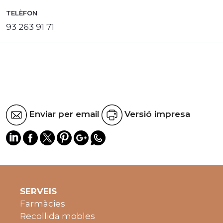
TELÈFON
93 263 91 71
Enviar per email
Versió impresa
SERVEIS
Farmàcies
Recollida mobles