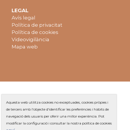
LEGAL
Avís legal
Política de privacitat
Política de cookies
Videovigilància
Mapa web
Aquesta web utilitza cookies no exceptuades, cookies pròpies i
de tercers amb l'objecte d'identificar les preferències i hàbits de
navegació dels usuaris per oferir una millor experiència. Pot
Plaça de Jaume Balmes s/n
|
modificar la configuració i consultar la nostra política de cookies
Telèfon
93 263 91 00
- Telèfon gratuït:
|
Contacte