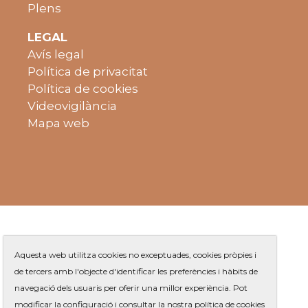
Plens
LEGAL
Avís legal
Política de privacitat
Política de cookies
Videovigilància
Mapa web
Aquesta web utilitza cookies no exceptuades, cookies pròpies i
de tercers amb l'objecte d'identificar les preferències i hàbits de
navegació dels usuaris per oferir una millor experiència. Pot
Plaça de Jaume Balmes s/n
|
modificar la configuració i consultar la nostra política de cookies