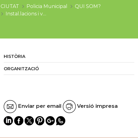
CIUTAT
Policia Municipal
QUI SOM?
Instal.lacions i vehicles
HISTÒRIA
ORGANITZACIÓ
Enviar per email
Versió impresa