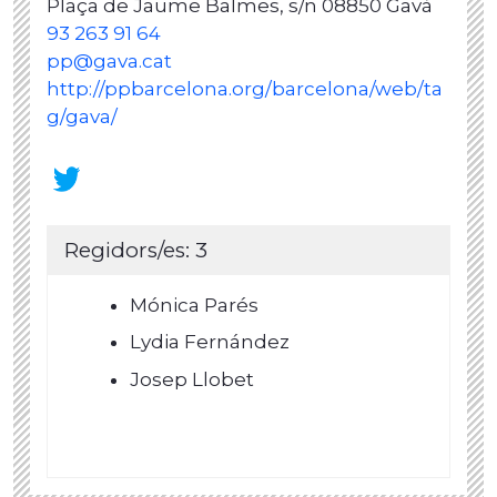
Plaça de Jaume Balmes, s/n 08850 Gavà
93 263 91 64
pp@gava.cat
http://ppbarcelona.org/barcelona/web/ta
g/gava/
Regidors/es: 3
Mónica Parés
Lydia Fernández
Josep Llobet