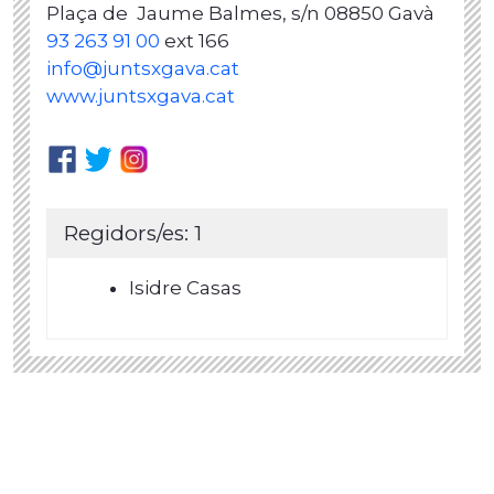
Plaça de Jaume Balmes, s/n 08850 Gavà
93 263 91 00
ext 166
info@juntsxgava.cat
www.juntsxgava.cat
Regidors/es: 1
Isidre Casas