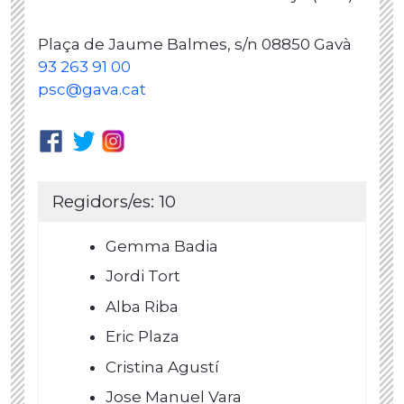
Plaça de Jaume Balmes, s/n 08850 Gavà
93 263 91 00
psc@gava.cat
Regidors/es: 10
Gemma Badia
Jordi Tort
Alba Riba
Eric Plaza
Cristina Agustí
Jose Manuel Vara