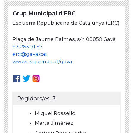
Grup Municipal d'ERC
Esquerra Republicana de Catalunya (ERC)
Plaça de Jaume Balmes, s/n 08850 Gavà
93 263 91 57
erc@gava.cat
www.esquerra.cat/gava
Regidors/es: 3
Miquel Rosselló
Marta Jiménez
Andreu Pérez Lorite