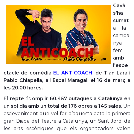
Gavà
s’ha
sumat
a la
campa
nya
fem
amb
l'espe
ctacle de comèdia
EL ANTICOACH
, de Tian Lara i
Pablo Chiapella, a l’Espai Maragall el 16 de març a
les 20.00 hores.
El
repte
és
omplir 60.457 butaques a Catalunya en
un sol dia amb un total de 176 obres a 145 sales
. Un
esdeveniment que vol fer d’aquesta data la primera
gran Diada del Teatre a Catalunya, un Sant Jordi de
les arts escèniques que els organitzadors volen