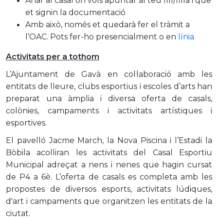
Anar al casal on vols apuntar al teu fill/filla i que
et signin la documentació
Amb això, només et quedarà fer el tràmit a
l’OAC. Pots fer-ho presencialment o en
línia
Activitats per a tothom
L’Ajuntament de Gavà en col·laboració amb les
entitats de lleure, clubs esportius i escoles d’arts han
preparat una àmplia i diversa oferta de casals,
colònies, campaments i activitats artístiques i
esportives.
El pavelló Jacme March, la Nova Piscina i l’Estadi la
Bòbila acolliran les activitats del Casal Esportiu
Municipal adreçat a nens i nenes que hagin cursat
de P4 a 6è. L’oferta de casals es completa amb les
propostes de diversos esports, activitats lúdiques,
d'art i campaments que organitzen les entitats de la
ciutat.