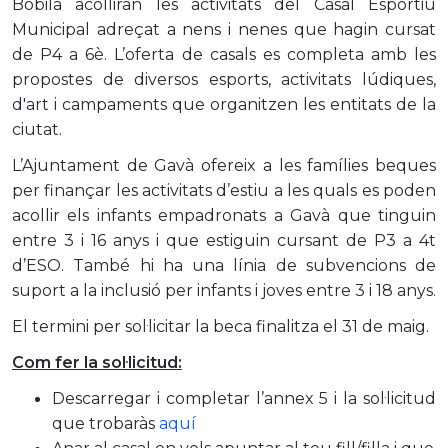
Bòbila acolliran les activitats del Casal Esportiu
Municipal adreçat a nens i nenes que hagin cursat
de P4 a 6è. L’oferta de casals es completa amb les
propostes de diversos esports, activitats lúdiques,
d'art i campaments que organitzen les entitats de la
ciutat.
L’Ajuntament de Gavà ofereix a les famílies beques
per finançar les activitats d’estiu a les quals es poden
acollir els infants empadronats a Gavà que tinguin
entre 3 i 16 anys i que estiguin cursant de P3 a 4t
d’ESO. També hi ha una línia de subvencions de
suport a la inclusió per infants i joves entre 3 i 18 anys.
El termini per sol·licitar la beca finalitza el 31 de maig.
Com fer la sol·licitud:
Descarregar i completar l’annex 5 i la sol·licitud
que trobaràs
aquí