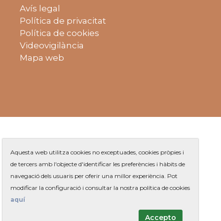
Avís legal
Política de privacitat
Política de cookies
Videovigilància
Mapa web
Aquesta web utilitza cookies no exceptuades, cookies pròpies i
de tercers amb l'objecte d'identificar les preferències i hàbits de
navegació dels usuaris per oferir una millor experiència. Pot
Plaça de Jaume Balmes s/n
|
modificar la configuració i consultar la nostra política de cookies
Telèfon
93 263 91 00
- Telèfon gratuït:
|
Contacte
aquí
Accepto