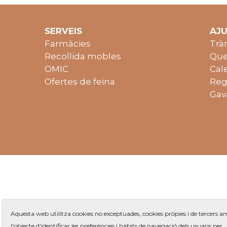
SERVEIS
AJ
Farmàcies
Trà
Recollida mobles
Que
OMIC
Cal
Ofertes de feina
Reg
Gav
Aquesta web utilitza cookies no exceptuades, cookies pròpies i de tercers 
l'objecte d'identificar les preferències i hàbits de navegació dels usuaris per