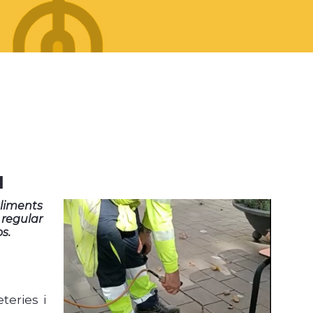
l
bliments
 regular
s.
teries i