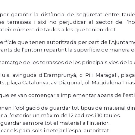
er garantir la distància de seguretat entre taul
 terrasses i així no perjudicar al sector de l’hos
eix número de taules a les que tenien dret.
perfície que tenen autoritzada per part de l’Ajunta
ants de l’entorn repartint la superfície de manera eq
atge de les terrasses de les principals vies de la ci
luis, avinguda d’Eramprunyà, c. Pi i Maragall, plaç
s, plaça Catalunya, av. Diagonal, pl. Magdalena Trias i
 que es van començar a implementar abans de l’esti
enen l’obligació de guardar tot tipus de material din
 a l’exterior un màxim de 12 cadires i 10 taules.
guardar sempre tot el material a l’interior.
ar els para-sols i netejar l’espai autoritzat.