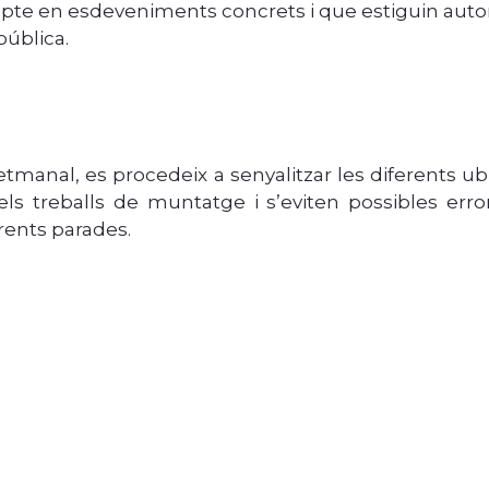
cepte en esdeveniments concrets i que estiguin autor
pública.
setmanal, es procedeix a senyalitzar les diferents ub
ls treballs de muntatge i s’eviten possibles erro
rents parades.