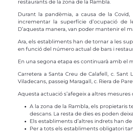
restaurants de la zona de la Rambla.
Durant la pandèmia, a causa de la Covid, p
incrementar la superfície d’ocupació de les
D’aquesta manera, van poder mantenir el mat
Ara, els establiments han de tornar a les su
en funció del número actual de bars i restaur
En una segona etapa es continuarà amb el marc
Carretera a Santa Creu de Calafell, c. Sant L
Viladecans, passeig Maragall, c. Riera de Paret
Aquesta actuació s’afegeix a altres mesures
A la zona de la Rambla, els propietaris t
descans. La resta de dies es poden deixar
Els establiments d’altres indrets han de 
Per a tots els establiments obligatori tanc