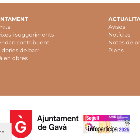
UNTAMENT
ACTUALIT
mits
Avisos
ixes i suggeriments
Notícies
endari contribuent
Notes de p
idories de barri
Plens
à en obres
amb