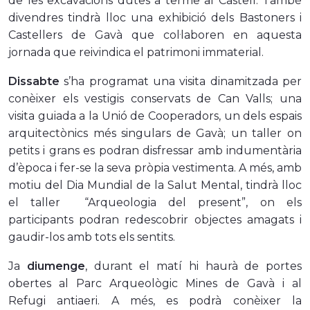
de les excavacions dutes a terme al Castell. També
divendres tindrà lloc una exhibició dels Bastoners i
Castellers de Gavà que col·laboren en aquesta
jornada que reivindica el patrimoni immaterial.
Dissabte
s’ha programat una visita dinamitzada per
conèixer els vestigis conservats de Can Valls; una
visita guiada a la Unió de Cooperadors, un dels espais
arquitectònics més singulars de Gavà; un taller on
petits i grans es podran disfressar amb indumentària
d’època i fer-se la seva pròpia vestimenta. A més, amb
motiu del Dia Mundial de la Salut Mental, tindrà lloc
el taller
“Arqueologia del present”, on els
participants podran redescobrir objectes amagats i
gaudir-los amb tots els sentits.
Ja
diumenge
, durant el matí hi haurà de portes
obertes al Parc Arqueològic Mines de Gavà i al
Refugi antiaeri. A més, es podrà conèixer la