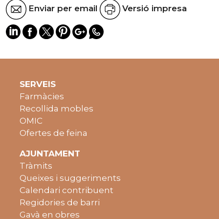
Enviar per email
Versió impresa
SERVEIS
Farmàcies
Recollida mobles
OMIC
Ofertes de feina
AJUNTAMENT
Tràmits
Queixes i suggeriments
Calendari contribuent
Regidories de barri
Gavà en obres