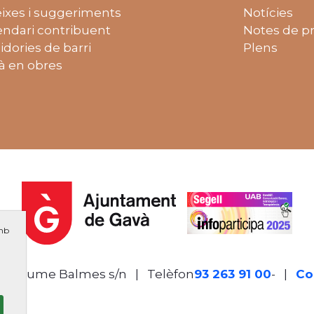
ixes i suggeriments
Notícies
endari contribuent
Notes de p
idories de barri
Plens
à en obres
amb
de Jaume Balmes s/n
|
Telèfon
93 263 91 00
- Telèf
|
Co