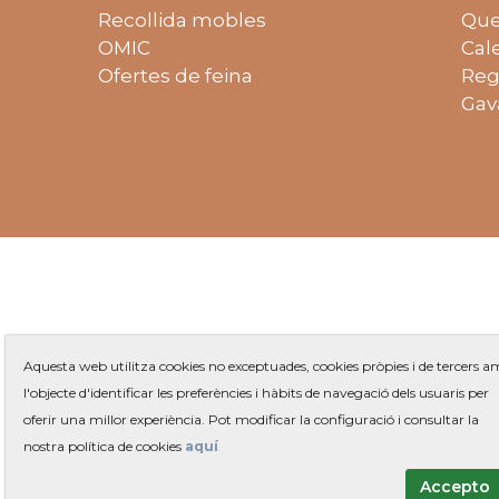
Recollida mobles
Que
OMIC
Cal
Ofertes de feina
Reg
Gav
Aquesta web utilitza cookies no exceptuades, cookies pròpies i de tercers 
l'objecte d'identificar les preferències i hàbits de navegació dels usuaris per
oferir una millor experiència. Pot modificar la configuració i consultar la
Plaça 
nostra política de cookies
aquí
Accepto