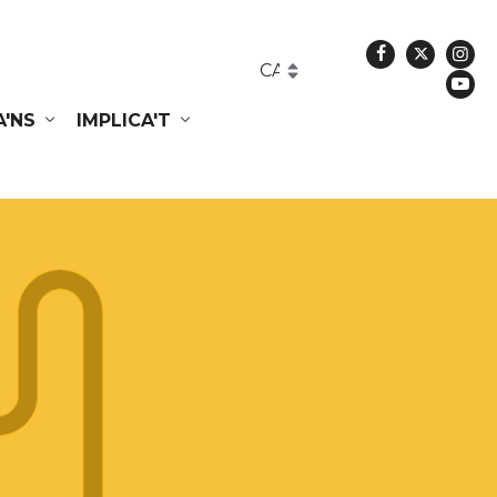
Facebook
Twitte
In
Yo
A'NS
IMPLICA'T