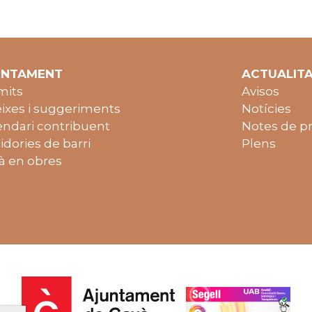
UNTAMENT
ACTUALIT
mits
Avisos
ixes i suggeriments
Notícies
endari contribuent
Notes de p
idories de barri
Plens
à en obres