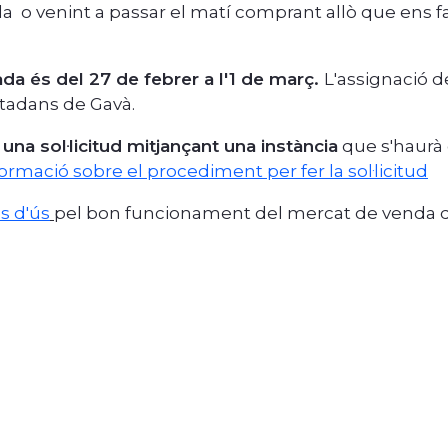
 o venint a passar el matí comprant allò que ens fa
ada és del 27 de febrer a l'1 de març.
L'assignació d
iutadans de Gavà.
una sol·licitud mitjançant una instància
que s'haurà
ormació sobre el procediment per fer la sol·licitud
s d'ús
pel bon funcionament del mercat de venda d