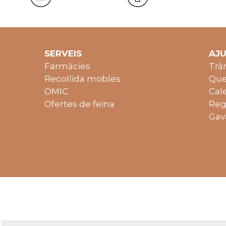
SERVEIS
AJ
Farmàcies
Trà
Recollida mobles
Que
OMIC
Cal
Ofertes de feina
Reg
Gav