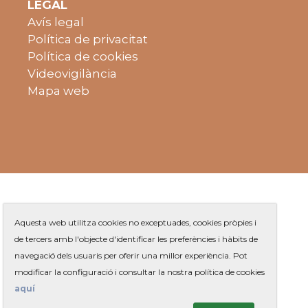
LEGAL
Avís legal
Política de privacitat
Política de cookies
Videovigilància
Mapa web
Aquesta web utilitza cookies no exceptuades, cookies pròpies i
de tercers amb l'objecte d'identificar les preferències i hàbits de
navegació dels usuaris per oferir una millor experiència. Pot
Plaça de Jaume Balmes s/n
|
modificar la configuració i consultar la nostra política de cookies
Telèfon
93 263 91 00
- Telèfon gratuït:
|
Contacte
aquí