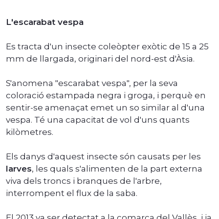
L'escarabat vespa
Es tracta d'un insecte coleòpter exòtic de 15 a 25
mm de llargada, originari del nord-est d'Àsia.
S'anomena "escarabat vespa", per la seva
coloració estampada negra i groga, i perquè en
sentir-se amenaçat emet un so similar al d'una
vespa. Té una capacitat de vol d'uns quants
kilòmetres.
Els danys d'aquest insecte són causats per les
larves
, les quals s'alimenten de la part externa
viva dels troncs i branques de l'arbre,
interrompent el flux de la saba.
El 2013 va ser detectat a la comarca del Vallès, i ja