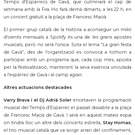
Temps d’Espàrrecs de Gavà, que culminarà el cap de
setmana amb la Fira. Ho farà demà dimarts, a les 22 h, en
un concert gratuït a la plaça de Francesc Macià.
El primer grup català de la història a aconseguir un milió
d'oients mensuals a Spotify és una de les grans apostes
musicals, però no serà l’única. Sota el lema “La gran festa
de Gavà”, des de l’organització es convoca a tothom a
participar amb un programa que, cada cop més, aposta
per la festivalització, mantenint la seva essència vinculada
a l’espàrrec de Gavà i al camp agrari.
Altres actuacions destacades
Varry Brava i el Dj Adrià Soler
encetaven la programació
musical del Temps d’Espàrrec el passat dissabte a la plaça
de Francesc Macià de Gavà. I serà en aquest mateix espai
on tindrà lloc un altre dels concerts estrella,
Stay Homas
,
el trio musical català que va sorgir arran del confinament,