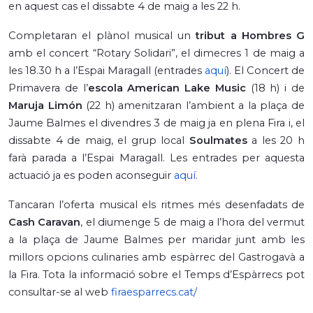
en aquest cas el dissabte 4 de maig a les 22 h.
Completaran el plànol musical un
tribut a Hombres G
amb el concert “Rotary Solidari”, el dimecres 1 de maig a
les 18.30 h a l’Espai Maragall (entrades
aquí
). El Concert de
Primavera de l’
escola American Lake Music
(18 h) i de
Maruja Limón
(22 h) amenitzaran l’ambient a la plaça de
Jaume Balmes el divendres 3 de maig ja en plena Fira i, el
dissabte 4 de maig, el grup local
Soulmates
a les 20 h
farà parada a l’Espai Maragall. Les entrades per aquesta
actuació ja es poden aconseguir
aquí
.
Tancaran l’oferta musical els ritmes més desenfadats de
Cash Caravan
, el diumenge 5 de maig a l’hora del vermut
a la plaça de Jaume Balmes per maridar junt amb les
millors opcions culinaries amb espàrrec del Gastrogavà a
la Fira. Tota la informació sobre el Temps d’Espàrrecs pot
consultar-se al web
firaesparrecs.cat/