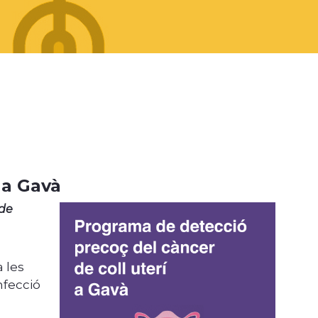
 a Gavà
 de
 les
nfecció