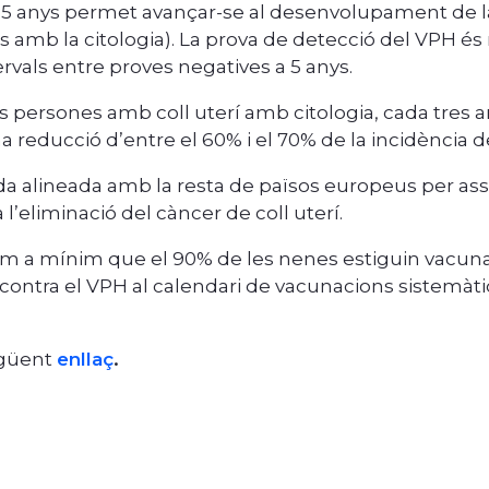
65 anys permet avançar-se al desenvolupament de la 
s amb la citologia). La prova de detecció del VPH és 
tervals entre proves negatives a 5 anys.
es persones amb coll uterí amb citologia, cada tres an
 reducció d’entre el 60% i el 70% de la incidència de
lineada amb la resta de països europeus per assoli
 l’eliminació del càncer de coll uterí.
com a mínim que el 90% de les nenes estiguin vacun
a contra el VPH al calendari de vacunacions sistemàt
egüent
enllaç
.