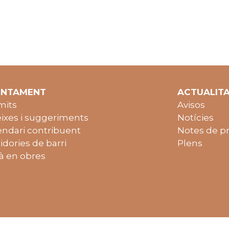
UNTAMENT
ACTUALIT
mits
Avisos
ixes i suggeriments
Notícies
endari contribuent
Notes de p
idories de barri
Plens
à en obres