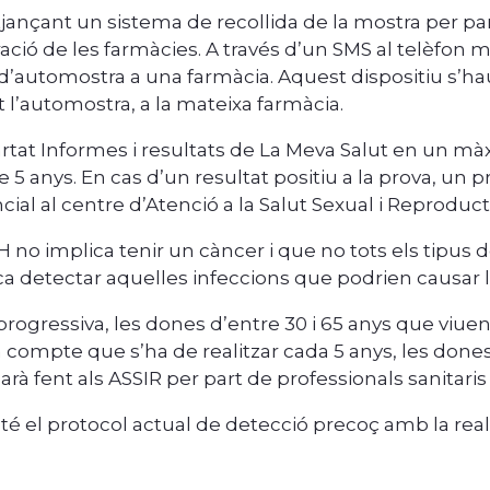
ançant un sistema de recollida de la mostra per pa
ció de les farmàcies. A través d’un SMS al telèfon m
u d’automostra a una farmàcia. Aquest dispositiu s’ha
t l’automostra, a la mateixa farmàcia.
partat Informes i resultats de La Meva Salut en un màx
de 5 anys. En cas d’un resultat positiu a la prova, un 
l al centre d’Atenció a la Salut Sexual i Reproductiv
H no implica tenir un càncer i que no tots els tipu
a detectar aquelles infeccions que podrien causar l
 progressiva, les dones d’entre 30 i 65 anys que vi
en compte que s’ha de realitzar cada 5 anys, les don
à fent als ASSIR per part de professionals sanitaris 
anté el protocol actual de detecció precoç amb la rea