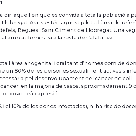
t
dir, aquell en què es convida a tota la població a part
Llobregat. Ara, s’estén aquest pilot a l’àrea de referè
ldefels, Begues i Sant Climent de Llobregat. Una veg
nal amb automostra a la resta de Catalunya.
cta l’àrea anogenital i oral tant d’homes com de done
que un 80% de les persones sexualment actives s’in
 necessària pel desenvolupament del càncer de coll u
ncer: en la majoria de casos, aproximadament 9 de 
 no provocarà cap lesió.
5% i el 10% de les dones infectades), hi ha risc de de