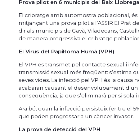
Prova pilot en 6 municipis del Baix Llobrega
El cribratge amb automostra poblacional, és a 
mitjançant una prova pilot a l’ASSIR El Prat de 
dir als municipis de Gavà, Viladecans, Castel
de manera progressiva el cribratge poblacio
El Virus del Papil·loma Humà (VPH)
El VPH es transmet pel contacte sexual i infe
transmissió sexual més freqüent: s’estima 
seves vides. La infecció pel VPH és la causa
acabaran causant el desenvolupament d’un cà
conseqüència, ja que s’eliminarà per si sola i
Ara bé, quan la infecció persisteix (entre el 
que poden progressar a un càncer invasor.
La prova de detecció del VPH