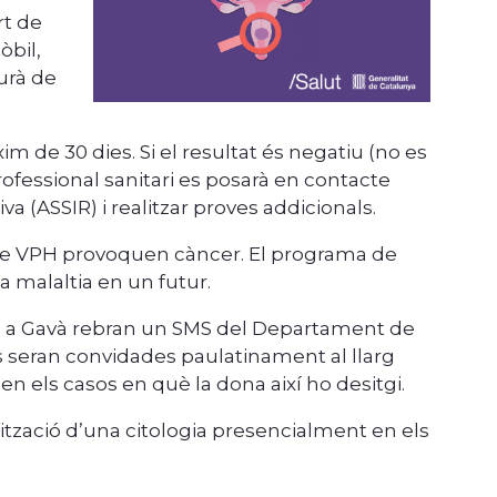
rt de
òbil,
urà de
im de 30 dies. Si el resultat és negatiu (no es
professional sanitari es posarà en contacte
a (ASSIR) i realitzar proves addicionals.
s de VPH provoquen càncer. El programa de
a malaltia en un futur.
uen a Gavà rebran un SMS del Departament de
es seran convidades paulatinament al llarg
en els casos en què la dona així ho desitgi.
lització d’una citologia presencialment en els