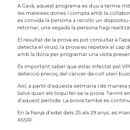
A Gavà, aquest programa es duu a terme mitj
les mateixes dones i compta amb la col·labora
es convida la persona a recollir un dispositi
retornar, una vegada la persona hagi realitza
El resultat de la prova es pot consultar a l'a
detecta el virus), la prova es repeteix al cap 
amb la dona per programar una visita presencia
És important saber que estar infectat pel VP
detecció precoç del càncer de coll uterí busc
Així, a partir d’aquesta setmana i de manera
Salut quan els toqui fer-se la prova. Tenint 
d’aquest període. La prova també es continuar
En la franja d’edat dels 25 als 29 anys, es m
ASSIR.