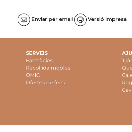
Enviar per email
Versió impresa
SERVEIS
AJ
Farmàcies
Trà
Recollida mobles
Que
OMIC
Cal
Ofertes de feina
Reg
Gav