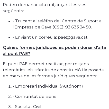
Podeu demanar cita mitjançant les vies
següents:
- Trucant al telèfon del Centre de Suport a
l'Empresa de Gavà (CSE): 93 633 34 50.
- Enviant un correu a: pae@gava.cat
Quines formes jurídiques es poden donar d'alta
al punt PAE?
El punt PAE permet realitzar, per mitjans
telemàtics, els tràmits de constitució i la posada
en marxa de les formes jurídiques següents:
- Empresari Individual (Autónom)
- Comunitat de Béns
- Societat Civil