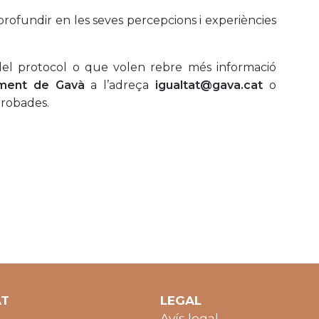
rofundir en les seves percepcions i experiències
 del protocol o que volen rebre més informació
ament de Gavà
a l’adreça
igualtat@gava.cat
o
trobades.
AT
LEGAL
Avís legal