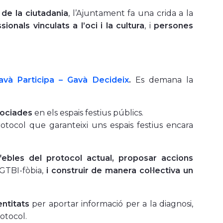
t de la ciutadania
, l’Ajuntament fa una crida a la
sionals vinculats a l’oci i la cultura
, i
persones
và Participa – Gavà Decideix
.
Es demana la
sociades
en els espais festius públics.
tocol que garanteixi uns espais festius encara
febles del protocol actual, proposar accions
LGTBI-fòbia,
i construir de manera col·lectiva un
entitats
per aportar informació per a la diagnosi,
rotocol.