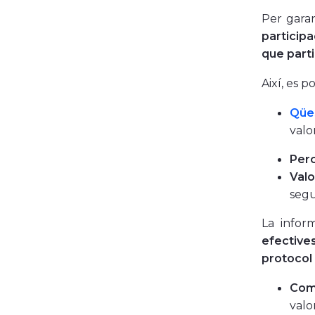
Per garan
participa
que parti
Així, es 
Qüe
valo
Perc
Valo
segur
La infor
efective
protocol
Comi
valo