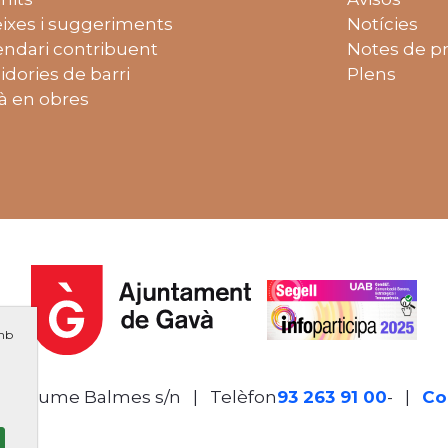
ixes i suggeriments
Notícies
endari contribuent
Notes de p
idories de barri
Plens
à en obres
amb
de Jaume Balmes s/n
|
Telèfon
93 263 91 00
- Telèf
|
Co