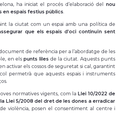
lona, ha iniciat el
procés d’elaboració del
nou
 en espais festius públics
.
int la ciutat com un espai amb una política de
assegurar que els espais d’oci continuïn sent
 document de referència per a l’abordatge de les
ple, en els
punts liles
de la ciutat. Aquests punts
en activar els cossos de seguretat si cal, garantint
ocol permetrà que aquests espais i instruments
ços.
 noves normatives vigents, com la
Llei 10/2022 de
la Llei 5/2008 del dret de les dones a erradicar
de violència, posen el consentiment al centre i