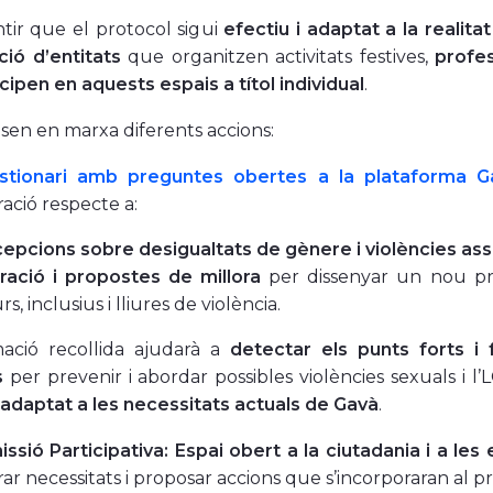
tir que el protocol sigui
efectiu i adaptat a la realita
ció d’entitats
que organitzen activitats festives,
profes
cipen en aquests espais a títol individual
.
posen en marxa diferents accions:
stionari amb preguntes obertes a la plataforma Ga
ració respecte a:
epcions sobre desigualtats de gènere i violències as
ració i propostes de millora
per dissenyar un nou pro
s, inclusius i lliures de violència.
mació recollida ajudarà a
detectar els punts forts i 
s
per prevenir i abordar possibles violències sexuals i l’
adaptat a les necessitats actuals de Gavà
.
ssió Participativa:
Espai obert a la ciutadania i a les 
rar necessitats i proposar accions que s’incorporaran al p