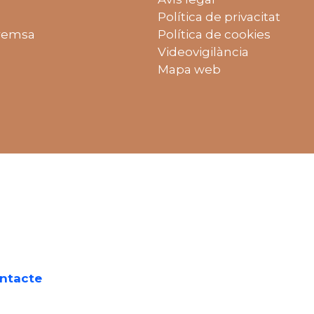
Política de privacitat
remsa
Política de cookies
Videovigilància
Mapa web
on gratuït:
ntacte