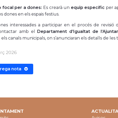
 focal per a dones:
Es crearà un
equip específic
per ap
es dones en els espais festius.
nes interessades a participar en el procés de revisió
ontactar amb el
Departament d’Igualtat de l’Ajunt
 els canals municipals, on s’anunciaran els detalls de les 
rç 2026
rega nota
UNTAMENT
ACTUALIT
mits
Avisos