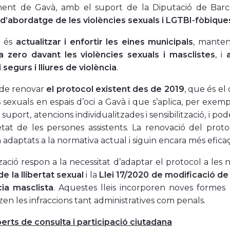
ment de Gavà, amb el suport de la Diputació de Barce
d’abordatge de les violències sexuals i LGTBI-fòbiques
u és
actualitzar i enfortir les eines municipals
, manten
ia zero davant les violències sexuals i masclistes
, i
i segurs i lliures de violència
.
 de renovar
el protocol existent des de 2019
, que és el
s sexuals en espais d’oci a Gavà i que s’aplica, per exem
suport, atencions individualitzades i sensibilització, i pod
tat de les persones assistents. La renovació del prot
 adaptats a la normativa actual i siguin encara més efica
tzació respon a la necessitat d’adaptar el protocol a les
de la llibertat sexual
i la
Llei 17/2020 de modificació de 
cia masclista
. Aquestes lleis incorporen noves formes 
zen les infraccions tant administratives com penals.
erts de consulta i participació ciutadana