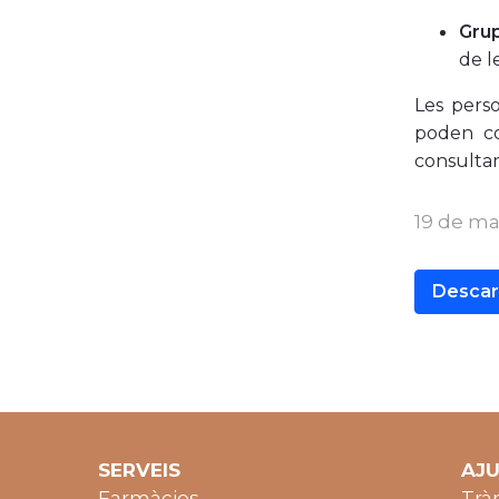
Grup
de l
Les perso
poden c
consultar
19 de ma
Descar
SERVEIS
AJ
Farmàcies
Trà