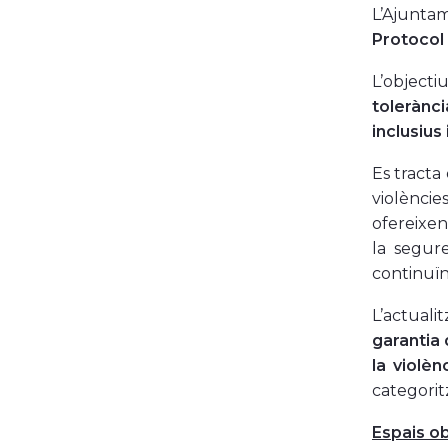
L’Ajunta
Protocol 
L’objecti
tolerànc
inclusius 
Es tracta
violèncie
ofereixen 
la segure
continuïn
L’actuali
garantia 
la violèn
categorit
Espais ob