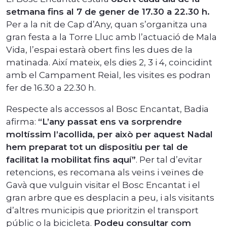
setmana fins al 7 de gener de 17.30 a 22.30 h.
Per a la nit de Cap d’Any, quan s’organitza una
gran festa a la Torre Lluc amb l’actuació de Mala
Vida, l’espai estarà obert fins les dues de la
matinada. Així mateix, els dies 2, 3 i 4, coincidint
amb el Campament Reial, les visites es podran
fer de 16.30 a 22.30 h.
Respecte als accessos al Bosc Encantat, Badia
afirma:
“L’any passat ens va sorprendre
moltíssim l’acollida, per això per aquest Nadal
hem preparat tot un dispositiu per tal de
facilitat la mobilitat fins aquí”
. Per tal d’evitar
retencions, es recomana als veïns i veïnes de
Gavà que vulguin visitar el Bosc Encantat i el
gran arbre que es desplacin a peu, i als visitants
d’altres municipis que prioritzin el transport
públic o la bicicleta.
Podeu consultar com