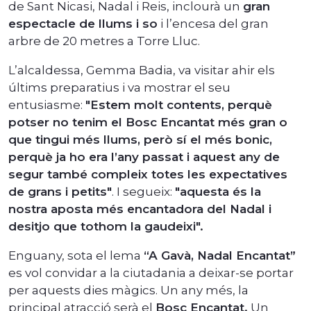
de Sant Nicasi, Nadal i Reis, inclourà un
gran
espectacle de llums i so
i l’encesa del gran
arbre de 20 metres a Torre Lluc.
L’alcaldessa, Gemma Badia, va visitar ahir els
últims preparatius i va mostrar el seu
entusiasme:
"Estem molt contents, perquè
potser no tenim el Bosc Encantat més gran o
que tingui més llums, però sí el més bonic,
perquè ja ho era l’any passat i aquest any de
segur també compleix totes les expectatives
de grans i petits"
. I segueix:
"aquesta és la
nostra aposta més encantadora del Nadal i
desitjo que tothom la gaudeixi".
Enguany, sota el lema
“A Gavà, Nadal Encantat”
es vol convidar a la ciutadania a deixar-se portar
per aquests dies màgics. Un any més, la
principal atracció serà el
Bosc Encantat.
Un