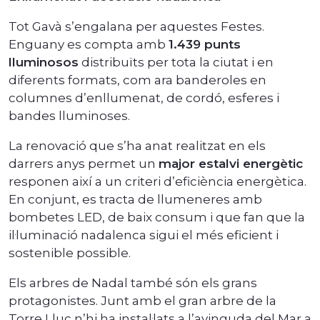
Tot Gavà s’engalana per aquestes Festes.
Enguany es compta amb
1.439 punts
lluminosos
distribuïts per tota la ciutat i en
diferents formats, com ara banderoles en
columnes d’enllumenat, de cordó, esferes i
bandes lluminoses.
La renovació que s’ha anat realitzat en els
darrers anys permet un
major estalvi energètic
responen així a un criteri d’eficiència energètica.
En conjunt, es tracta de llumeneres amb
bombetes LED, de baix consum i que fan que la
il·luminació nadalenca sigui el més eficient i
sostenible possible.
Els arbres de Nadal també són els grans
protagonistes. Junt amb el gran arbre de la
Torre Lluc n’hi ha instal·lats a l’avinguda del Mar a